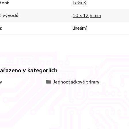
dení
Ležatý
č vývodů
10 x 12,5 mm
h
lineární
zařazeno v kategoriích
y
Jednootáčkové trimry