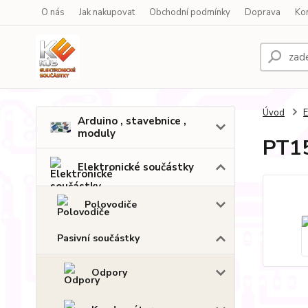
O nás
Jak nakupovat
Obchodní podmínky
Doprava
Ko
Úvod
E
Arduino , stavebnice ,
moduly
PT15
Elektronické součástky
Polovodiče
Pasivní součástky
Odpory