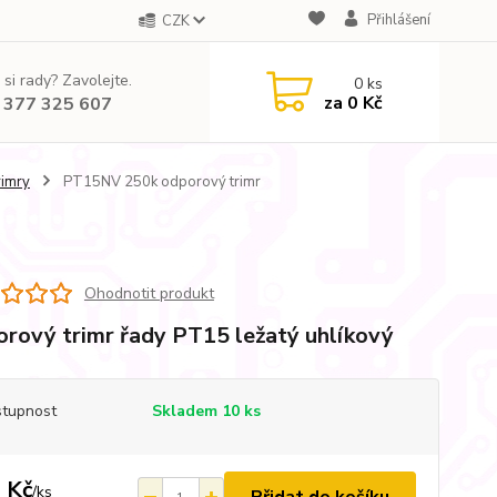
Přihlášení
CZK
 si rady? Zavolejte.
0
ks
za
0 Kč
 377 325 607
rimry
PT15NV 250k odporový trimr
Ohodnotit produkt
rový trimr řady PT15 ležatý uhlíkový
tupnost
Skladem 10 ks
 Kč
/
ks