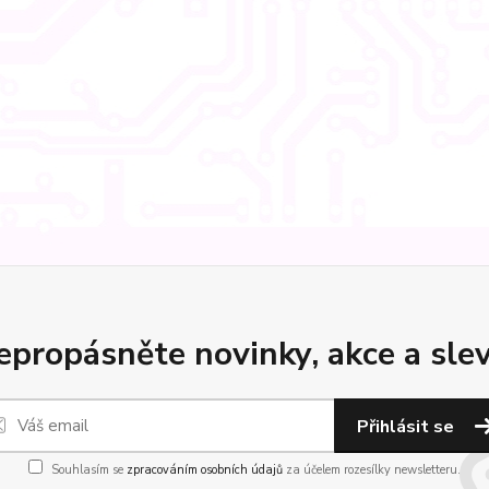
epropásněte novinky, akce a slev
Přihlásit se
Souhlasím se
zpracováním osobních údajů
za účelem rozesílky newsletteru.