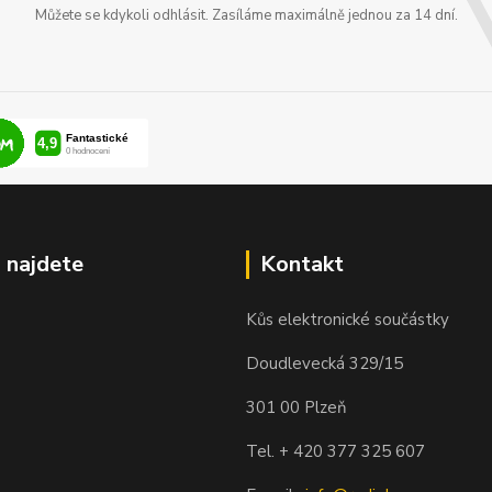
Můžete se kdykoli odhlásit. Zasíláme maximálně jednou za 14 dní.
 najdete
Kontakt
Kůs elektronické součástky
Doudlevecká 329/15
301 00 Plzeň
Tel. + 420 377 325 607