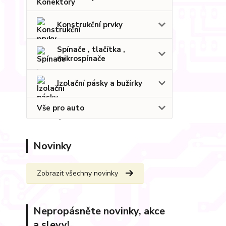
Konstrukční prvky
Spínače , tlačítka ,
mikrospínače
Izolační pásky a bužírky
Vše pro auto
Novinky
Zobrazit všechny novinky
Nepropásněte novinky, akce
a slevy!