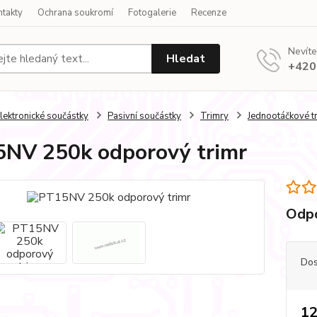
ntakty
Ochrana soukromí
Fotogalerie
Recenze
Nevíte
Hledat
+420
lektronické součástky
Pasivní součástky
Trimry
Jednootáčkové t
NV 250k odporový trimr
Odpo
Dos
12