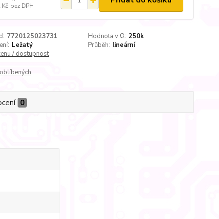
Přidat do košíku
 Kč
bez DPH
d:
7720125023731
Hodnota v Ω:
250k
ení:
Ležatý
Průběh:
lineární
cenu / dostupnost
oblíbených
cení
0