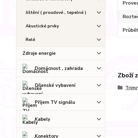
Prove
Jištění ( proudové , tepelné )
Rozte
Akustické prvky
Průbě
Relé
Zdroje energie
Domácnost , zahrada
Zboží 
Dílenské vybavení
Trimr
Příjem TV signálu
Kabely
Konektory