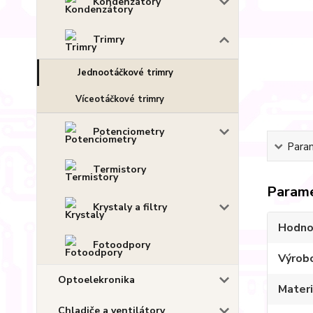
Kondenzátory
Trimry
Jednootáčkové trimry
Víceotáčkové trimry
Potenciometry
Para
Termistory
Param
Krystaly a filtry
Hodno
Fotoodpory
Výrob
Optoelekronika
Materi
Chladiče a ventilátory