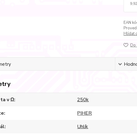
9,92
EAN kó
Proved
Hlídat 
Do 
metry
Hodno
etry
ta v Ω
250k
ce
PIHER
ál
Uhlík