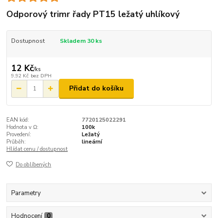
Odporový trimr řady PT15 ležatý uhlíkový
Dostupnost
Skladem 30 ks
12 Kč
/
ks
9,92 Kč
bez DPH
Přidat do košíku
EAN kód:
7720125022291
Hodnota v Ω:
100k
Provedení:
Ležatý
Průběh:
lineární
Hlídat cenu / dostupnost
Do oblíbených
Parametry
Hodnocení
0