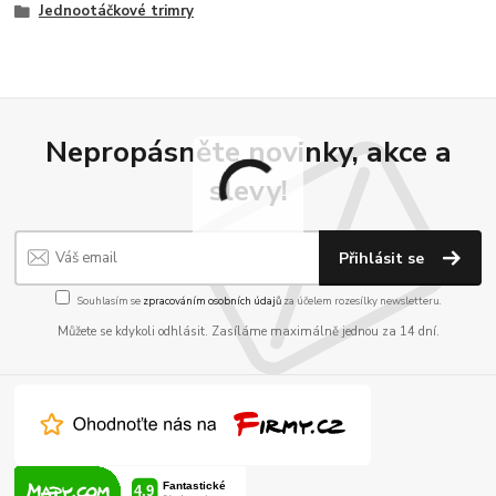
Jednootáčkové trimry
Nepropásněte novinky, akce a
slevy!
Přihlásit se
Souhlasím se
zpracováním osobních údajů
za účelem rozesílky newsletteru.
Můžete se kdykoli odhlásit. Zasíláme maximálně jednou za 14 dní.