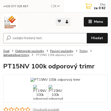
0
ks
CZK
+420 377 325 607
za
0 Kč
Menu
Hledat
Úvod
Elektronické součástky
Pasivní součástky
Trimry
Jednootáčkové trimry
PT15NV 100k odporový trimr
PT15NV 100k odporový trimr
Ohodnotit produkt