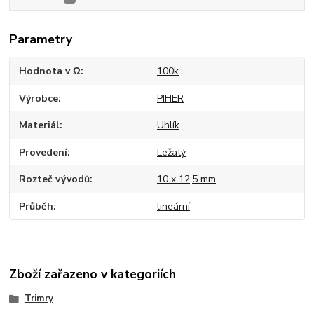
Parametry
Hodnota v Ω
100k
Výrobce
PIHER
Materiál
Uhlík
Provedení
Ležatý
Rozteč vývodů
10 x 12,5 mm
Průběh
lineární
Zboží zařazeno v kategoriích
Trimry