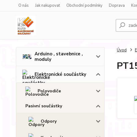
O nás
Jak nakupovat
Obchodní podmínky
Doprava
Ko
Úvod
E
Arduino , stavebnice ,
moduly
PT15
Elektronické součástky
Polovodiče
Pasivní součástky
Odpory