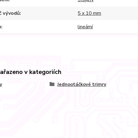
č vývodů
5 x 10 mm
h
lineární
zařazeno v kategoriích
y
Jednootáčkové trimry