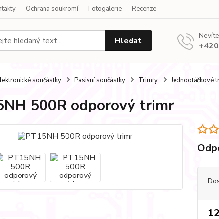
ntakty
Ochrana soukromí
Fotogalerie
Recenze
Nevíte
Hledat
+420
lektronické součástky
Pasivní součástky
Trimry
Jednootáčkové t
NH 500R odporový trimr
Odpo
Dos
12