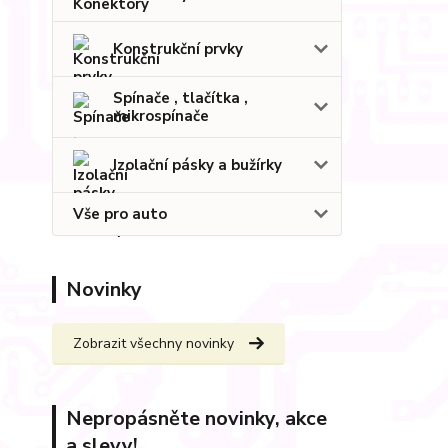
Konstrukční prvky
Spínače , tlačítka ,
mikrospínače
Izolační pásky a bužírky
Vše pro auto
Novinky
Zobrazit všechny novinky
Nepropásněte novinky, akce
a slevy!