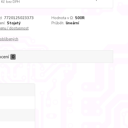
 Kč
bez DPH
d:
7720125023373
Hodnota v Ω:
500R
ení:
Stojatý
Průběh:
lineární
cenu / dostupnost
oblíbených
cení
0