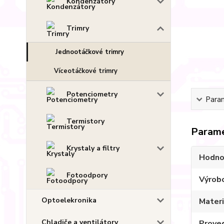
Kondenzátory
Trimry
Jednootáčkové trimry
Víceotáčkové trimry
Potenciometry
Para
Termistory
Param
Krystaly a filtry
Hodno
Fotoodpory
Výrob
Optoelekronika
Materi
Chladiče a ventilátory
Prove