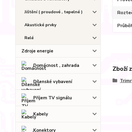
Jištění ( proudové , tepelné )
Rozte
Akustické prvky
Průbě
Relé
Zdroje energie
Domácnost , zahrada
Zboží 
Trimr
Dílenské vybavení
Příjem TV signálu
Kabely
Konektory