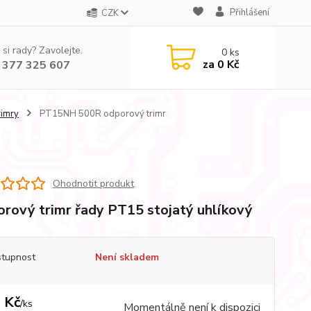
Přihlášení
CZK
 si rady? Zavolejte.
0
ks
za
0 Kč
 377 325 607
rimry
PT15NH 500R odporový trimr
Ohodnotit produkt
rový trimr řady PT15 stojatý uhlíkový
tupnost
Není skladem
 Kč
/
ks
Momentálně není k dispozici