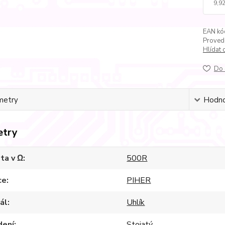
9,92
EAN kó
Proved
Hlídat 
Do 
metry
Hodno
etry
ta v Ω
500R
ce
PIHER
ál
Uhlík
dení
Stojatý