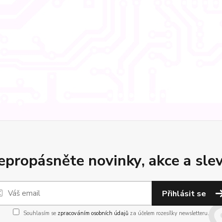
epropásněte novinky, akce a slev
Přihlásit se
Souhlasím se
zpracováním osobních údajů
za účelem rozesílky newsletteru.