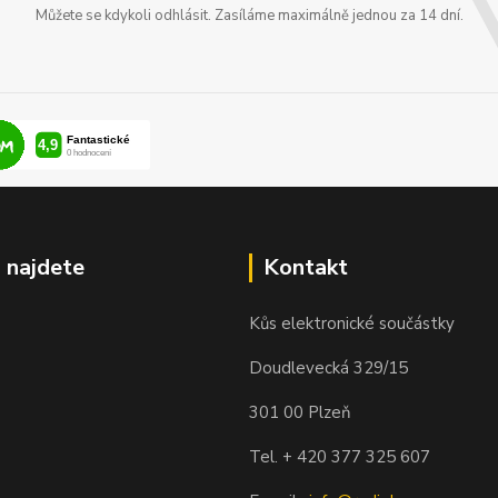
Můžete se kdykoli odhlásit. Zasíláme maximálně jednou za 14 dní.
 najdete
Kontakt
Kůs elektronické součástky
Doudlevecká 329/15
301 00 Plzeň
Tel. + 420 377 325 607