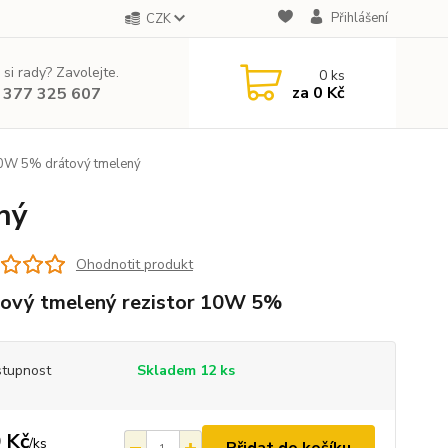
Přihlášení
CZK
 si rady? Zavolejte.
0
ks
za
0 Kč
 377 325 607
0W 5% drátový tmelený
ný
Ohodnotit produkt
ový tmelený rezistor 10W 5%
tupnost
Skladem 12 ks
 Kč
/
ks