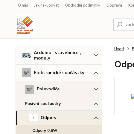
O nás
Jak nakupovat
Obchodní podmínky
Doprava
Ko
Úvod
E
Arduino , stavebnice ,
moduly
Odpo
Elektronické součástky
Polovodiče
Pasivní součástky
Odpory
Odpory 0,6W