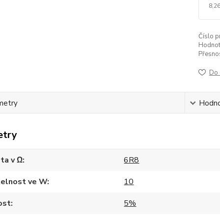
8,26
Číslo p
Hodnot
Přesnos
Do 
metry
Hodno
etry
ta v Ω
6R8
telnost ve W
10
ost
5%