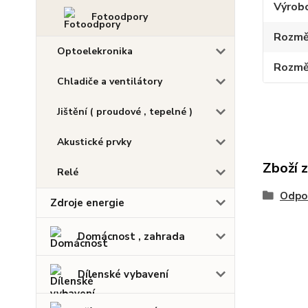
Výrob
Fotoodpory
Rozmě
Optoelekronika
Rozmě
Chladiče a ventilátory
Jištění ( proudové , tepelné )
Akustické prvky
Zboží 
Relé
Odpo
Zdroje energie
Domácnost , zahrada
Dílenské vybavení