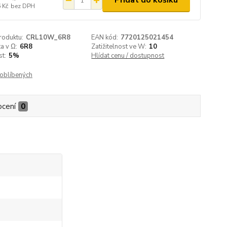
Přidat do košíku
 Kč
bez DPH
roduktu:
CRL10W_6R8
EAN kód:
7720125021454
a v Ω:
6R8
Zatižitelnost ve W:
10
t:
5%
Hlídat cenu / dostupnost
oblíbených
cení
0