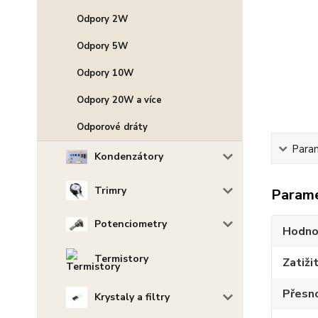
Odpory 2W
Odpory 5W
Odpory 10W
Odpory 20W a více
Odporové dráty
Para
Kondenzátory
Trimry
Param
Potenciometry
Hodno
Termistory
Zatiži
Přesn
Krystaly a filtry