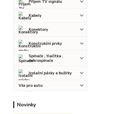
Příjem TV signálu
Kabely
Konektory
Konstrukční prvky
Spínače , tlačítka ,
mikrospínače
Izolační pásky a bužírky
Vše pro auto
Novinky