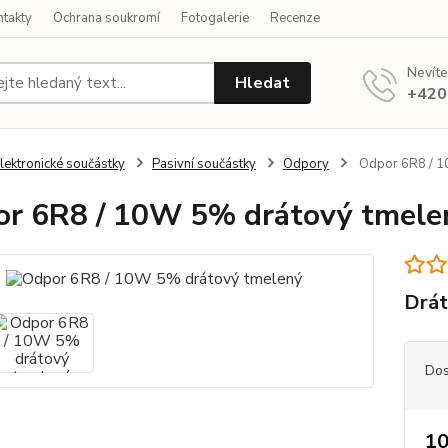
ntakty
Ochrana soukromí
Fotogalerie
Recenze
Nevíte
Hledat
+420
lektronické součástky
Pasivní součástky
Odpory
Odpor 6R8 / 1
r 6R8 / 10W 5% drátový tmele
Drát
Dos
10