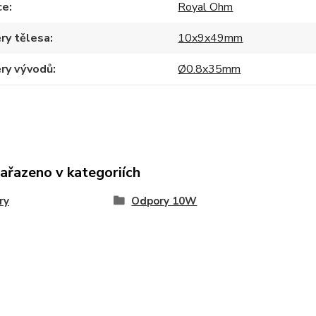
ce
Royal Ohm
ry tělesa
10x9x49mm
ry vývodů
Ø0.8x35mm
zařazeno v kategoriích
ry
Odpory 10W