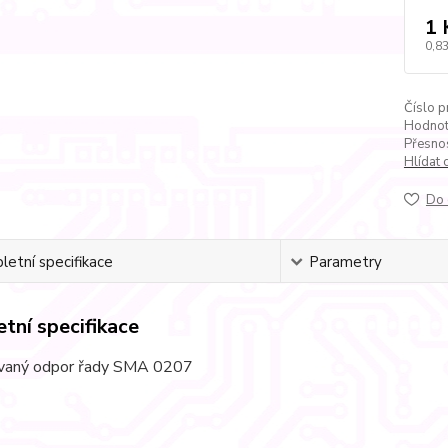
1 
0,83
Číslo p
Hodnot
Přesnos
Hlídat 
Do 
etní specifikace
Parametry
tní specifikace
vaný odpor řady SMA 0207