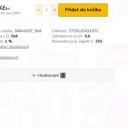
Kč
/
ks
Přidat do košíku
 Kč
bez DPH
roduktu:
SMA0207_5k6
EAN kód:
7720125031071
a v Ω:
5k6
Zatižitelnost ve W:
0,6
t:
1 %
Maximální prac. napětí V:
250
cenu / dostupnost
oblíbených
Hodnocení
0