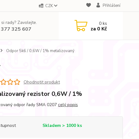
Přihlášení
CZK
 si rady? Zavolejte.
0
ks
za
0 Kč
 377 325 607
Odpor 5k6 / 0,6W / 1% metalizovaný
ý
Ohodnotit produkt
lizovaný rezistor 0,6W / 1%
zovaný odpor řady SMA 0207
celý popis
tupnost
Skladem > 1000 ks