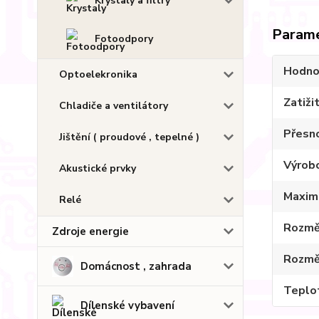
Krystaly a filtry
Param
Fotoodpory
Hodno
Optoelekronika
Zatiži
Chladiče a ventilátory
Přesn
Jištění ( proudové , tepelné )
Výrob
Akustické prvky
Maximá
Relé
Rozmě
Zdroje energie
Rozmě
Domácnost , zahrada
Teplot
Dílenské vybavení