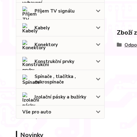
Příjem TV signálu
Kabely
Zboží 
Konektory
Odpo
Konstrukční prvky
Spínače , tlačítka ,
mikrospínače
Izolační pásky a bužírky
Vše pro auto
Novinky