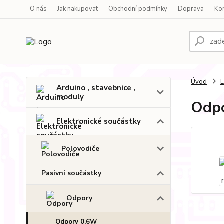
O nás
Jak nakupovat
Obchodní podmínky
Doprava
Ko
Úvod
E
Arduino , stavebnice ,
moduly
Odpo
Elektronické součástky
Polovodiče
Pasivní součástky
Odpory
Odpory 0,6W