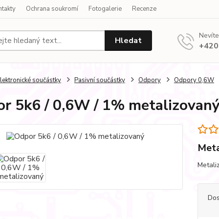
ntakty
Ochrana soukromí
Fotogalerie
Recenze
Nevíte
Hledat
+420
lektronické součástky
Pasivní součástky
Odpory
Odpory 0,6W
r 5k6 / 0,6W / 1% metalizovan
Meta
Metali
Dos