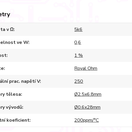
etry
ta v Ω
5k6
telnost ve W
0,6
ost
1 %
ce
Royal Ohm
lní prac. napětí V
250
ry tělesa
Ø2.5x6.8mm
ry vývodů
Ø0.6x28mm
ní koeficient
200ppm/°C