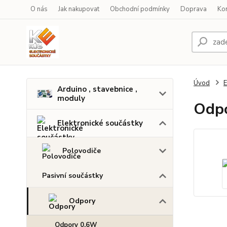
O nás
Jak nakupovat
Obchodní podmínky
Doprava
Ko
Úvod
E
Arduino , stavebnice ,
moduly
Odpo
Elektronické součástky
Polovodiče
Pasivní součástky
Odpory
Odpory 0,6W