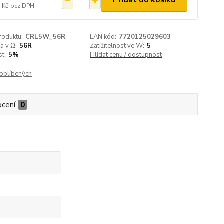
Přidat do košíku
 Kč
bez DPH
roduktu:
CRL5W_56R
EAN kód:
7720125029603
a v Ω:
56R
Zatižitelnost ve W:
5
t:
5%
Hlídat cenu / dostupnost
oblíbených
cení
0