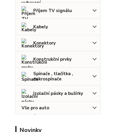
Příjem TV signálu
Kabely
Konektory
Konstrukční prvky
Spínače , tlačítka ,
mikrospínače
Izolační pásky a bužírky
Vše pro auto
Novinky