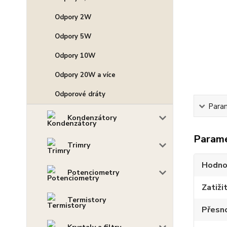
Odpory 2W
Odpory 5W
Odpory 10W
Odpory 20W a více
Odporové dráty
Para
Kondenzátory
Param
Trimry
Hodno
Potenciometry
Zatiži
Termistory
Přesn