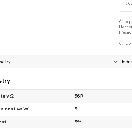
9,09
Číslo p
Hodnot
Přesnos
Do 
metry
Hodno
etry
ta v Ω
56R
telnost ve W
5
ost
5%