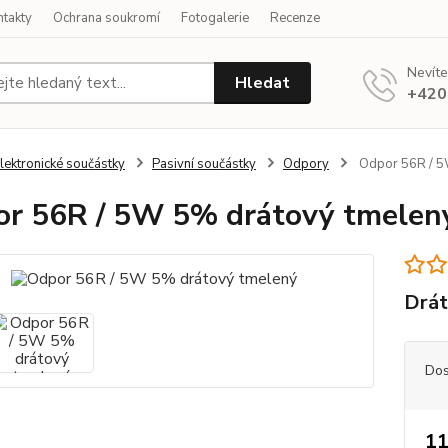
ntakty
Ochrana soukromí
Fotogalerie
Recenze
Nevíte
Hledat
+420
lektronické součástky
Pasivní součástky
Odpory
Odpor 56R / 5
r 56R / 5W 5% drátový tmelen
Drát
Dos
11