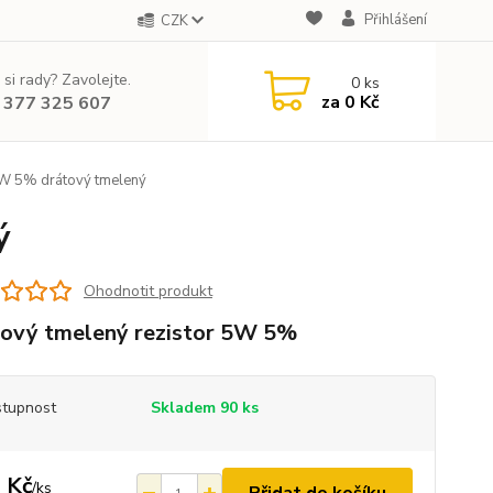
Přihlášení
CZK
 si rady? Zavolejte.
0
ks
za
0 Kč
 377 325 607
W 5% drátový tmelený
ý
Ohodnotit produkt
ový tmelený rezistor 5W 5%
tupnost
Skladem 90 ks
 Kč
/
ks