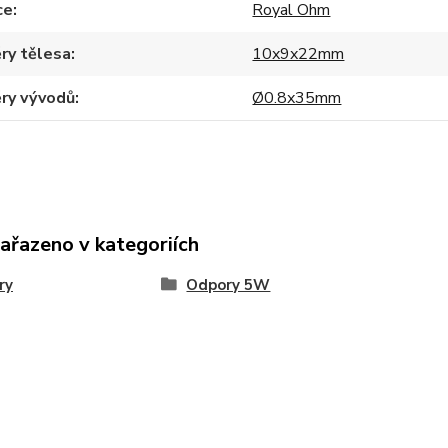
ce
Royal Ohm
ry tělesa
10x9x22mm
ry vývodů
Ø0.8x35mm
zařazeno v kategoriích
ry
Odpory 5W