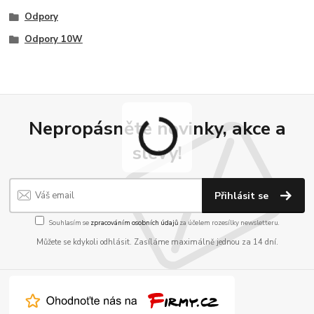
Odpory
Odpory 10W
Nepropásněte novinky, akce a
slevy!
Přihlásit se
Souhlasím se
zpracováním osobních údajů
za účelem rozesílky newsletteru.
Můžete se kdykoli odhlásit. Zasíláme maximálně jednou za 14 dní.