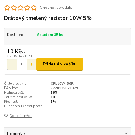
Ohodnotit produkt
Drátový tmelený rezistor 10W 5%
Dostupnost
Skladem 35 ks
10 Kč
/
ks
8,26 Kč
bez DPH
Přidat do košíku
Číslo produktu:
CRL10W_56R
EAN kód:
7720125021379
Hodnota v Ω:
56R
Zatižitelnost ve W:
10
Přesnost:
5%
Hlídat cenu / dostupnost
Do oblíbených
Parametry