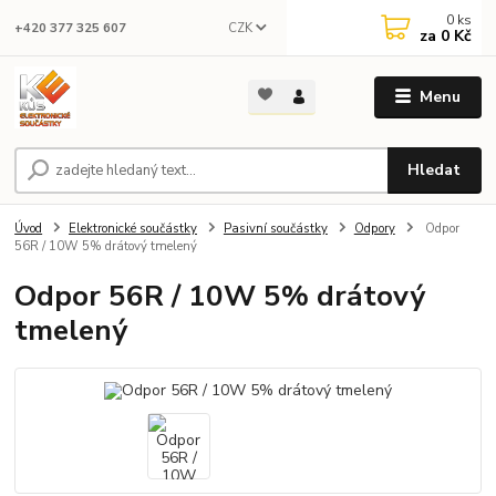
0
ks
CZK
+420 377 325 607
za
0 Kč
Menu
Hledat
Úvod
Elektronické součástky
Pasivní součástky
Odpory
Odpor
56R / 10W 5% drátový tmelený
Odpor 56R / 10W 5% drátový
tmelený