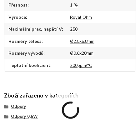
Přesnost
1 %
Výrobce
Royal Ohm
Maximální prac. napětí V
250
Rozměry tělesa
Ø2.5x6.8mm
Rozměry vývodů
Ø0.6x28mm
Teplotní koeficient
200ppm/°C
Zboží zařazeno v kategoriích
Odpory
Odpory 0,6W