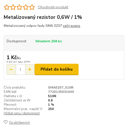
Ohodnotit produkt
Metalizovaný rezistor 0,6W / 1%
Metalizovaný odpor řady SMA 0207
celý popis
Dostupnost
Skladem 256 ks
1 Kč
/
ks
0,83 Kč
bez DPH
Přidat do košíku
Číslo produktu:
SMA0207_510R
EAN kód:
7720125031040
Hodnota v Ω:
510R
Zatižitelnost ve W:
0,6
Přesnost:
1 %
Maximální prac. napětí V:
250
Hlídat cenu / dostupnost
Do oblíbených