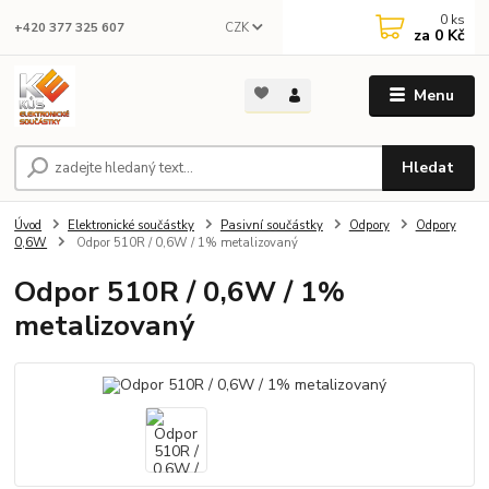
0
ks
CZK
+420 377 325 607
za
0 Kč
Menu
Hledat
Úvod
Elektronické součástky
Pasivní součástky
Odpory
Odpory
0,6W
Odpor 510R / 0,6W / 1% metalizovaný
Odpor 510R / 0,6W / 1%
metalizovaný