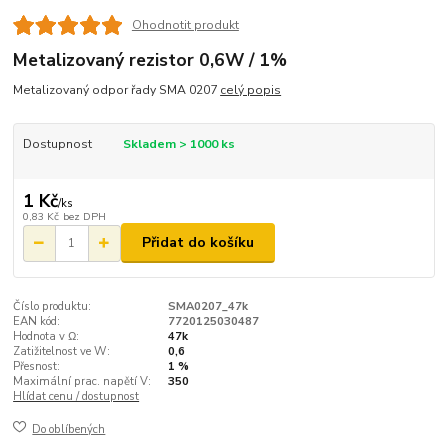
Ohodnotit produkt
Metalizovaný rezistor 0,6W / 1%
Metalizovaný odpor řady SMA 0207
celý popis
Dostupnost
Skladem > 1000 ks
1 Kč
/
ks
0,83 Kč
bez DPH
Přidat do košíku
Číslo produktu:
SMA0207_47k
EAN kód:
7720125030487
Hodnota v Ω:
47k
Zatižitelnost ve W:
0,6
Přesnost:
1 %
Maximální prac. napětí V:
350
Hlídat cenu / dostupnost
Do oblíbených