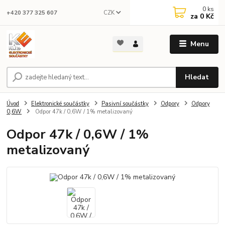
0
ks
CZK
+420 377 325 607
za
0 Kč
Menu
Hledat
Úvod
Elektronické součástky
Pasivní součástky
Odpory
Odpory
0,6W
Odpor 47k / 0,6W / 1% metalizovaný
Odpor 47k / 0,6W / 1%
metalizovaný