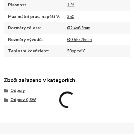
Přesnost
1 %
Maximální prac. napětí V
350
Rozměry tělesa
Ø2.4x6.3mm
Rozměry vývodů
Ø0.55x28mm
Teplotní koeficient
50ppm/°C
Zboží zařazeno v kategoriích
Odpory
Odpory 0,6W