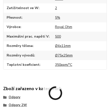
Zatižitelnost ve W
2
Přesnost
5%
Výrobce
Royal Ohm
Maximální prac. napětí V
500
Rozměry tělesa
Ø4x11mm
Rozměry vývodů
Ø75x25mm
Teplotní koeficient
350ppm/°C
Zboží zařazeno v kategoriích
Odpory
Odpory 2W