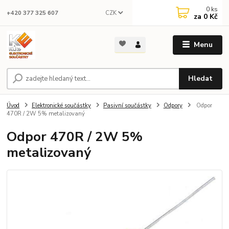
0
ks
CZK
+420 377 325 607
za
0 Kč
Menu
Hledat
Úvod
Elektronické součástky
Pasivní součástky
Odpory
Odpor
470R / 2W 5% metalizovaný
Odpor 470R / 2W 5%
metalizovaný