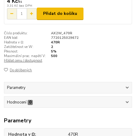
4 Kč
/
ks
3,31 Kč
bez DPH
Přidat do košíku
Číslo produktu:
AX2W_470R
EAN kód:
7720125029672
Hodnota v Ω:
470R
Zatižitelnost ve W:
2
Přesnost:
5%
Maximální prac. napětí V:
500
Hlídat cenu / dostupnost
Do oblíbených
Parametry
Hodnocení
0
Parametry
Hodnota v Ω
470R