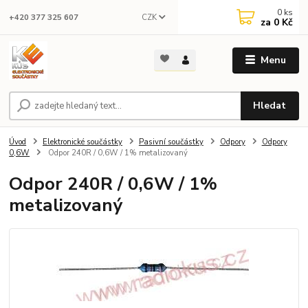
0
ks
CZK
+420 377 325 607
za
0 Kč
Menu
Hledat
Úvod
Elektronické součástky
Pasivní součástky
Odpory
Odpory
0,6W
Odpor 240R / 0,6W / 1% metalizovaný
Odpor 240R / 0,6W / 1%
metalizovaný