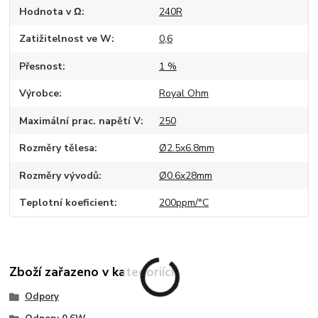
Hodnota v Ω
240R
Zatižitelnost ve W
0,6
Přesnost
1 %
Výrobce
Royal Ohm
Maximální prac. napětí V
250
Rozměry tělesa
Ø2.5x6.8mm
Rozměry vývodů
Ø0.6x28mm
Teplotní koeficient
200ppm/°C
Zboží zařazeno v kategoriích
Odpory