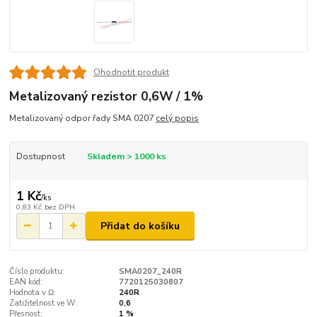
Ohodnotit produkt
Metalizovaný rezistor 0,6W / 1%
Metalizovaný odpor řady SMA 0207
celý popis
Dostupnost
Skladem > 1000 ks
1 Kč
/
ks
0,83 Kč
bez DPH
Přidat do košíku
Číslo produktu:
SMA0207_240R
EAN kód:
7720125030807
Hodnota v Ω:
240R
Zatižitelnost ve W:
0,6
Přesnost:
1 %