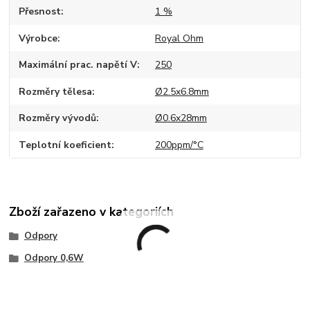
Přesnost
1 %
Výrobce
Royal Ohm
Maximální prac. napětí V
250
Rozměry tělesa
Ø2.5x6.8mm
Rozměry vývodů
Ø0.6x28mm
Teplotní koeficient
200ppm/°C
Zboží zařazeno v kategoriích
Odpory
Odpory 0,6W