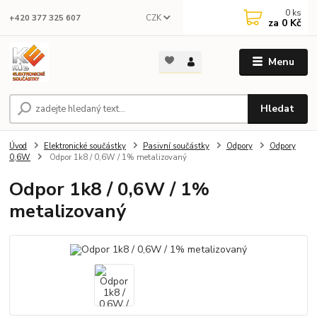
0
ks
CZK
+420 377 325 607
za
0 Kč
Menu
Hledat
Úvod
Elektronické součástky
Pasivní součástky
Odpory
Odpory
0,6W
Odpor 1k8 / 0,6W / 1% metalizovaný
Odpor 1k8 / 0,6W / 1%
metalizovaný