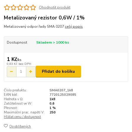
Ohodnotit produkt
Metalizovaný rezistor 0,6W / 1%
Metalizovaný odpor řady SMA 0207
celý popis
Dostupnost
Skladem > 1000 ks
1 Kč
/
ks
0,83 Kč
bez DPH
Přidat do košíku
Číslo produktu:
SMA0207_1k8
EAN kód:
7720125029085
Hodnota v Ω:
1k8
Zatižitelnost ve W:
0,6
Přesnost:
1 %
Maximální prac. napětí V:
250
Hlídat cenu / dostupnost
Do oblíbených