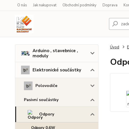
O nás
Jak nakupovat
Obchodní podmínky
Doprava
Ko
Úvod
E
Arduino , stavebnice ,
moduly
Odpo
Elektronické součástky
Polovodiče
Pasivní součástky
Odpory
Odpory 0,6W