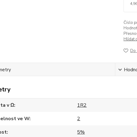
4,96
Číslo p
Hodnot
Přesnos
Hlídat 
Do 
metry
Hodno
etry
ta v Ω
1R2
telnost ve W
2
ost
5%