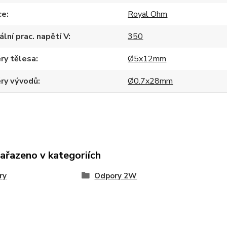
ce
Royal Ohm
lní prac. napětí V
350
ry tělesa
Ø5x12mm
ry vývodů
Ø0.7x28mm
zařazeno v kategoriích
ry
Odpory 2W