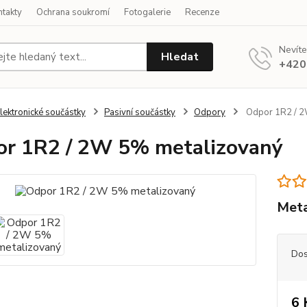
ntakty
Ochrana soukromí
Fotogalerie
Recenze
Nevíte
Hledat
+420
lektronické součástky
Pasivní součástky
Odpory
Odpor 1R2 / 2
r 1R2 / 2W 5% metalizovaný
Meta
Dos
6 