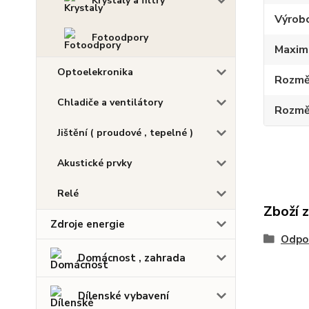
Krystaly a filtry
Výrob
Fotoodpory
Maximá
Optoelekronika
Rozmě
Chladiče a ventilátory
Rozmě
Jištění ( proudové , tepelné )
Akustické prvky
Relé
Zboží 
Zdroje energie
Odpo
Domácnost , zahrada
Dílenské vybavení