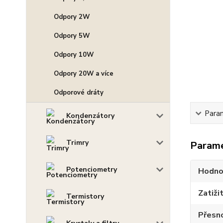
Odpory 2W
Odpory 5W
Odpory 10W
Odpory 20W a více
Odporové dráty
Para
Kondenzátory
Trimry
Param
Potenciometry
Hodno
Zatiži
Termistory
Přesn