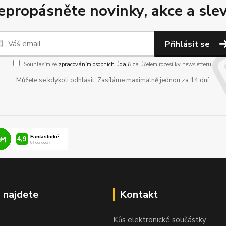
epropásněte novinky, akce a slev
Přihlásit se
Souhlasím se
zpracováním osobních údajů
za účelem rozesílky newsletteru.
Můžete se kdykoli odhlásit. Zasíláme maximálně jednou za 14 dní.
 najdete
Kontakt
Kůs elektronické součástky