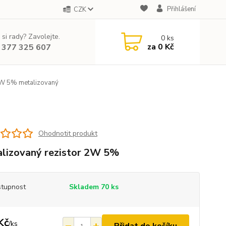
Přihlášení
CZK
 si rady? Zavolejte.
0
ks
za
0 Kč
 377 325 607
W 5% metalizovaný
Ohodnotit produkt
lizovaný rezistor 2W 5%
tupnost
Skladem 70 ks
Kč
/
ks