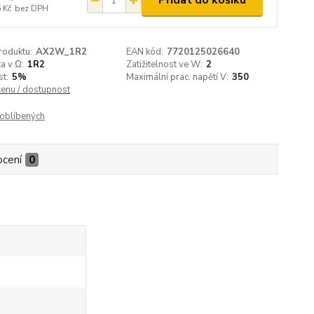
Přidat do košíku
 Kč
bez DPH
roduktu:
AX2W_1R2
EAN kód:
7720125026640
a v Ω:
1R2
Zatižitelnost ve W:
2
t:
5%
Maximální prac. napětí V:
350
cenu / dostupnost
oblíbených
cení
0