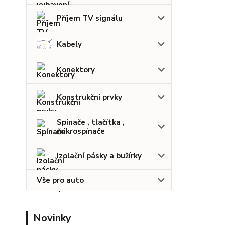
Příjem TV signálu
Kabely
Konektory
Konstrukční prvky
Spínače , tlačítka ,
mikrospínače
Izolační pásky a bužírky
Vše pro auto
Novinky