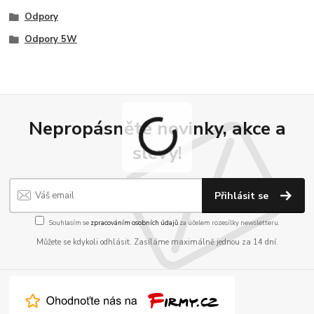
Odpory
Odpory 5W
Nepropásněte novinky, akce a
slevy!
Přihlásit se
Souhlasím se
zpracováním osobních údajů
za účelem rozesílky newsletteru.
Můžete se kdykoli odhlásit. Zasíláme maximálně jednou za 14 dní.