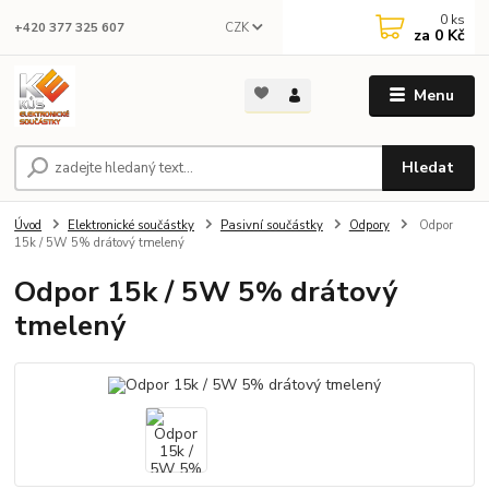
0
ks
CZK
+420 377 325 607
za
0 Kč
Menu
Hledat
Úvod
Elektronické součástky
Pasivní součástky
Odpory
Odpor
15k / 5W 5% drátový tmelený
Odpor 15k / 5W 5% drátový
tmelený