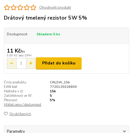
Ohodnotit produkt
Drátový tmelený rezistor 5W 5%
Dostupnost
Skladem 5 ks
11 Kč
/
ks
9,09 Kč
bez DPH
Přidat do košíku
Číslo produktu:
CRL5W_15k
EAN kód:
7720125026800
Hodnota v Ω:
15k
Zatižitelnost ve W:
5
Přesnost:
5%
Hlídat cenu / dostupnost
Do oblíbených
Parametry