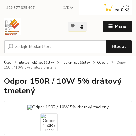
0
ks
CZK
+420 377 325 607
za
0 Kč
Menu
Hledat
Úvod
Elektronické součástky
Pasivní součástky
Odpory
Odpor
150R / 10W 5% drátový tmelený
Odpor 150R / 10W 5% drátový
tmelený