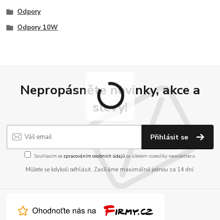
Odpory
Odpory 10W
Nepropásněte novinky, akce a
slevy!
Přihlásit se
Souhlasím se
zpracováním osobních údajů
za účelem rozesílky newsletteru.
Můžete se kdykoli odhlásit. Zasíláme maximálně jednou za 14 dní.