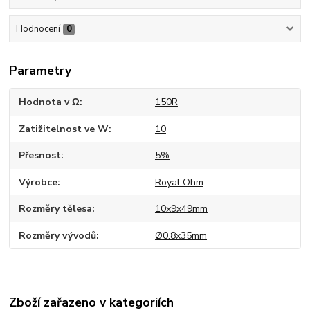
Hodnocení
0
Parametry
Hodnota v Ω
150R
Zatižitelnost ve W
10
Přesnost
5%
Výrobce
Royal Ohm
Rozměry tělesa
10x9x49mm
Rozměry vývodů
Ø0.8x35mm
Zboží zařazeno v kategoriích