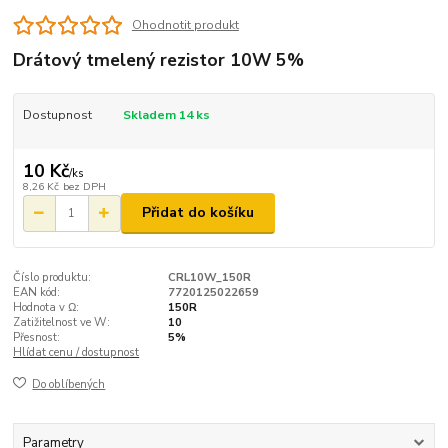
Ohodnotit produkt
Drátový tmelený rezistor 10W 5%
Dostupnost
Skladem 14 ks
10 Kč
/
ks
8,26 Kč
bez DPH
Přidat do košíku
Číslo produktu:
CRL10W_150R
EAN kód:
7720125022659
Hodnota v Ω:
150R
Zatižitelnost ve W:
10
Přesnost:
5%
Hlídat cenu / dostupnost
Do oblíbených
Parametry