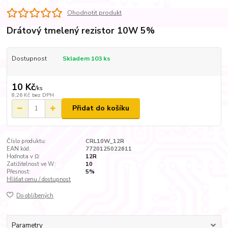
Ohodnotit produkt
Drátový tmelený rezistor 10W 5%
Dostupnost
Skladem 103 ks
10 Kč
/
ks
8,26 Kč
bez DPH
Přidat do košíku
Číslo produktu:
CRL10W_12R
EAN kód:
7720125022611
Hodnota v Ω:
12R
Zatižitelnost ve W:
10
Přesnost:
5%
Hlídat cenu / dostupnost
Do oblíbených
Parametry