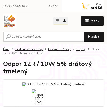
0
ks
CZK
+420 377 325 607
za
0 Kč
Menu
Hledat
Úvod
Elektronické součástky
Pasivní součástky
Odpory
Odpor
12R / 10W 5% drátový tmelený
Odpor 12R / 10W 5% drátový
tmelený