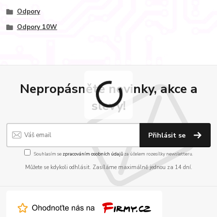
Odpory
Odpory 10W
Nepropásněte novinky, akce a
slevy!
Přihlásit se
Souhlasím se
zpracováním osobních údajů
za účelem rozesílky newsletteru.
Můžete se kdykoli odhlásit. Zasíláme maximálně jednou za 14 dní.