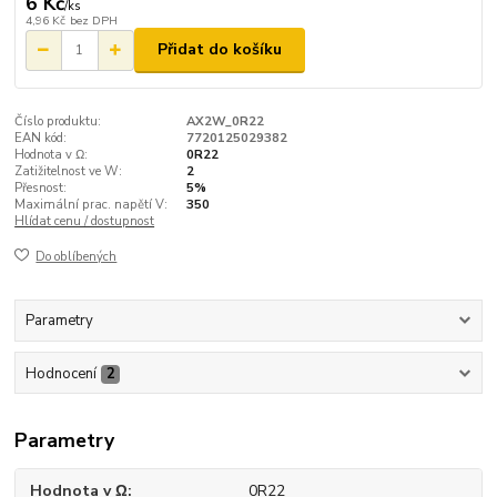
6 Kč
/
ks
4,96 Kč
bez DPH
Přidat do košíku
Číslo produktu:
AX2W_0R22
EAN kód:
7720125029382
Hodnota v Ω:
0R22
Zatižitelnost ve W:
2
Přesnost:
5%
Maximální prac. napětí V:
350
Hlídat cenu / dostupnost
Do oblíbených
Parametry
Hodnocení
2
Parametry
Hodnota v Ω
0R22