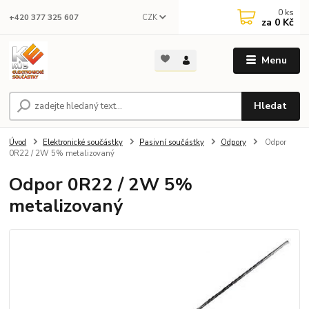
0
ks
CZK
+420 377 325 607
za
0 Kč
Menu
Hledat
Úvod
Elektronické součástky
Pasivní součástky
Odpory
Odpor
0R22 / 2W 5% metalizovaný
Odpor 0R22 / 2W 5%
metalizovaný