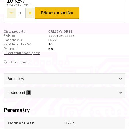
10 Kč
/
ks
8,26 Kč
bez DPH
Přidat do košíku
Číslo produktu:
CRL10W_0R22
EAN kód:
7720125024448
Hodnota v Ω:
0R22
Zatižitelnost ve W:
10
Přesnost:
5%
Hlídat cenu / dostupnost
Do oblíbených
Parametry
Hodnocení
0
Parametry
Hodnota v Ω
0R22