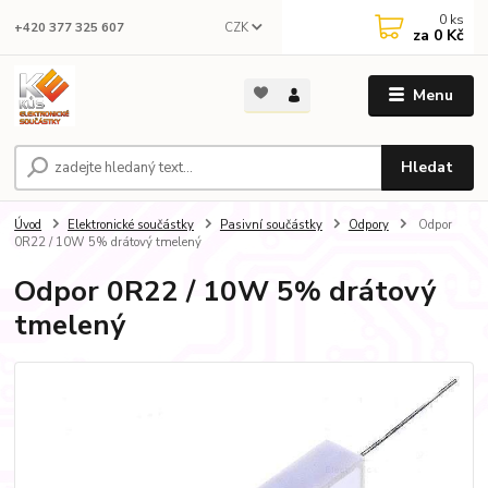
0
ks
CZK
+420 377 325 607
za
0 Kč
Menu
Hledat
Úvod
Elektronické součástky
Pasivní součástky
Odpory
Odpor
0R22 / 10W 5% drátový tmelený
Odpor 0R22 / 10W 5% drátový
tmelený