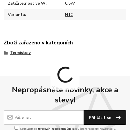
Zatižitelnost ve W
0,5W
Varianta
NTC
Zboží zařazeno v kategoriích
Termistory
Nepropásněte novinky, akce a
slevy!
Přihlásit se
Souhlasím se
zpracováním osobních údajů
za účelem rozesílky newsletteru.