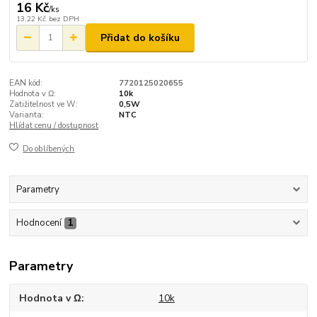
16 Kč
/
ks
13,22 Kč
bez DPH
Přidat do košíku
EAN kód:
7720125020655
Hodnota v Ω:
10k
Zatižitelnost ve W:
0,5W
Varianta:
NTC
Hlídat cenu / dostupnost
Do oblíbených
Parametry
Hodnocení
1
Parametry
Hodnota v Ω
10k