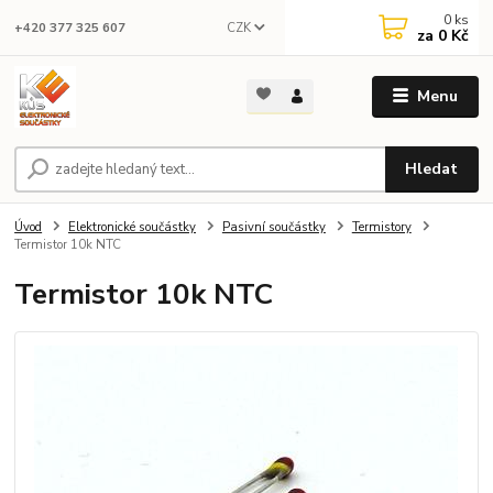
0
ks
CZK
+420 377 325 607
za
0 Kč
Menu
Hledat
Úvod
Elektronické součástky
Pasivní součástky
Termistory
Termistor 10k NTC
Termistor 10k NTC