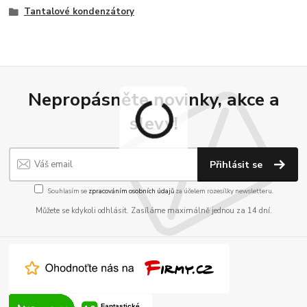
Tantalové kondenzátory
Nepropásněte novinky, akce a
slevy!
Přihlásit se
Souhlasím se
zpracováním osobních údajů
za účelem rozesílky newsletteru.
Můžete se kdykoli odhlásit. Zasíláme maximálně jednou za 14 dní.