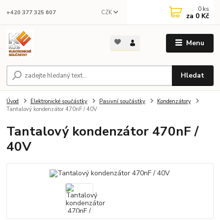
0
ks
CZK
+420 377 325 607
za
0 Kč
Menu
Hledat
Úvod
Elektronické součástky
Pasivní součástky
Kondenzátory
Tantalový kondenzátor 470nF / 40V
Tantalový kondenzátor 470nF /
40V