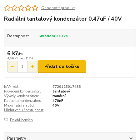
Ohodnotit produkt
Radiální tantalový kondenzátor 0,47uF / 40V
Dostupnost
Skladem 270 ks
6 Kč
/
ks
4,96 Kč
bez DPH
Přidat do košíku
EAN kód:
7720125017433
Provedení kondenzátoru:
tantalový
Vývody kondenzátoru:
radiální
Kapacita kondenzátoru:
470nF
Maximální napětí:
40V
Hlídat cenu / dostupnost
Do oblíbených
Parametry