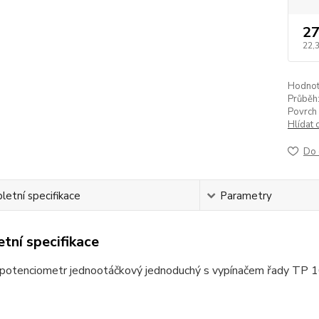
27
22,
Hodnot
Průběh
Povrch 
Hlídat 
Do 
etní specifikace
Parametry
tní specifikace
 potenciometr jednootáčkový jednoduchý s vypínačem řady TP 