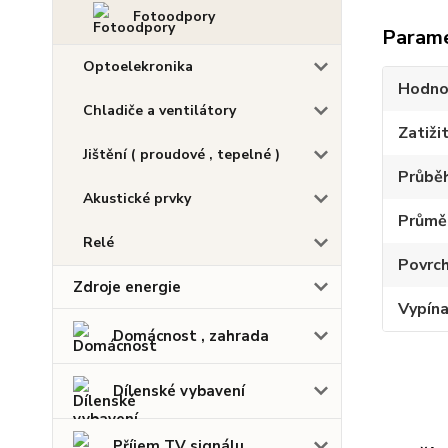
Fotoodpory
Param
Optoelekronika
Hodno
Chladiče a ventilátory
Zatiži
Jištění ( proudové , tepelné )
Průbě
Akustické prvky
Průměr
Relé
Povrch
Zdroje energie
Vypín
Domácnost , zahrada
Dílenské vybavení
Příjem TV signálu