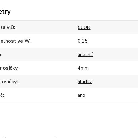
etry
ta v Ω
500R
telnost ve W
0,15
h
lineární
 osičky
4mm
 osičky
hladký
ač
ano