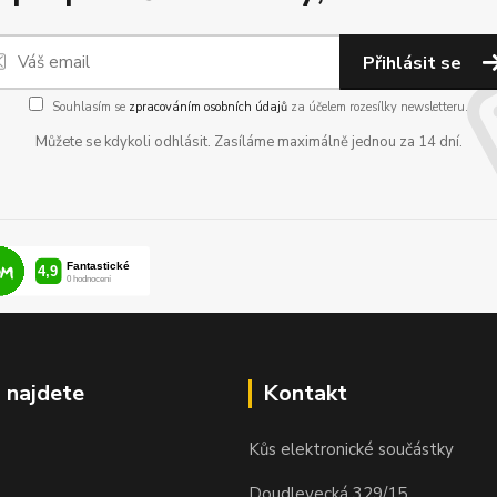
Přihlásit se
Souhlasím se
zpracováním osobních údajů
za účelem rozesílky newsletteru.
Můžete se kdykoli odhlásit. Zasíláme maximálně jednou za 14 dní.
 najdete
Kontakt
Kůs elektronické součástky
Doudlevecká 329/15