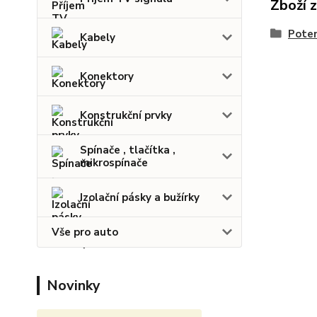
Zboží 
Pote
Kabely
Konektory
Konstrukční prvky
Spínače , tlačítka ,
mikrospínače
Izolační pásky a bužírky
Vše pro auto
Novinky