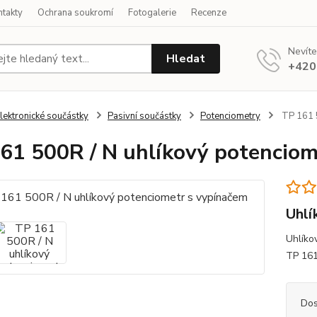
ntakty
Ochrana soukromí
Fotogalerie
Recenze
Nevíte
Hledat
+420
lektronické součástky
Pasivní součástky
Potenciometry
TP 161 5
61 500R / N uhlíkový potenciom
Uhlí
Uhlíko
TP 16
Dos