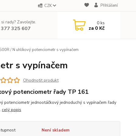
Přihlášení
CZK
 si rady? Zavolejte.
0
ks
za
0 Kč
 377 325 607
00R / N uhlíkový potenciometr s vypínačem
etr s vypínačem
Ohodnotit produkt
kový potenciometr řady TP 161
vý potenciometr jednootáčkový jednoduchý s vypínačem řady
1
celý popis
tupnost
Není skladem