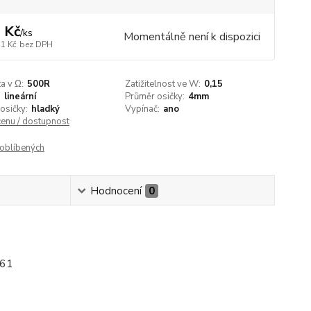
 Kč
/
ks
Momentálně není k dispozici
31 Kč
bez DPH
a v Ω:
500R
Zatižitelnost ve W:
0,15
:
lineární
Průměr osičky:
4mm
osičky:
hladký
Vypínač:
ano
cenu / dostupnost
oblíbených
Hodnocení
0
161