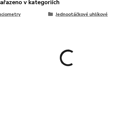
zařazeno v kategoriích
nciometry
Jednootáčkové uhlíkové