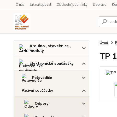
O nás
Jak nakupovat
Obchodní podmínky
Doprava
Ko
Úvod
E
Arduino , stavebnice ,
moduly
TP 1
Elektronické součástky
Polovodiče
Pasivní součástky
Odpory