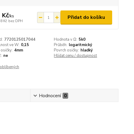
 Kč
/
ks
Přidat do košíku
18 Kč
bez DPH
d:
7720125017044
Hodnota v Ω:
5k0
elnost ve W:
0,15
Průběh:
logaritmický
osičky:
4mm
Povrch osičky:
hladký
:
ne
Hlídat cenu / dostupnost
oblíbených
Hodnocení
0