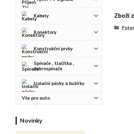
Zboží 
Kabely
Pote
Konektory
Konstrukční prvky
Spínače , tlačítka ,
mikrospínače
Izolační pásky a bužírky
Vše pro auto
Novinky