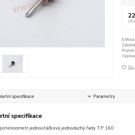
22
18,
EAN kó
Zatižit
Průměr 
Vypínač
Do 
etní specifikace
Parametry
tní specifikace
 potenciometr jednootáčkový jednoduchý řady TP 160