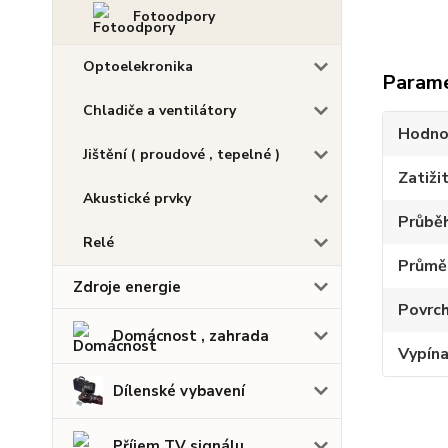
Fotoodpory
Optoelekronika
Param
Chladiče a ventilátory
Hodno
Jištění ( proudové , tepelné )
Zatiži
Akustické prvky
Průbě
Relé
Průměr
Zdroje energie
Povrch
Domácnost , zahrada
Vypín
Dílenské vybavení
Příjem TV signálu