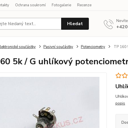
ntakty
Ochrana soukromí
Fotogalerie
Recenze
Nevíte
Hledat
+420
lektronické součástky
Pasivní součástky
Potenciometry
TP 160 5
60 5k / G uhlíkový potenciomet
Uhlí
Uhlíko
popis
Dos