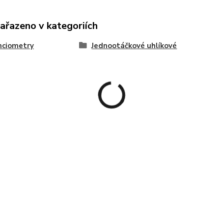
zařazeno v kategoriích
nciometry
Jednootáčkové uhlíkové