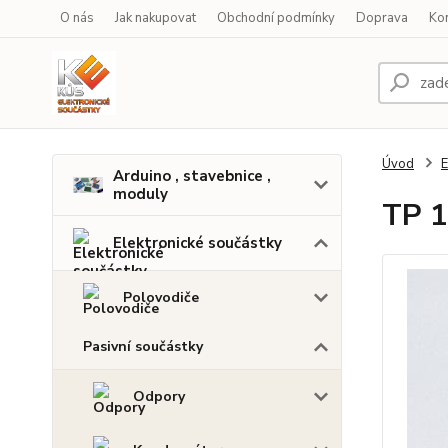
O nás
Jak nakupovat
Obchodní podmínky
Doprava
Ko
Úvod
E
Arduino , stavebnice ,
moduly
TP 1
Elektronické součástky
Polovodiče
Pasivní součástky
Odpory