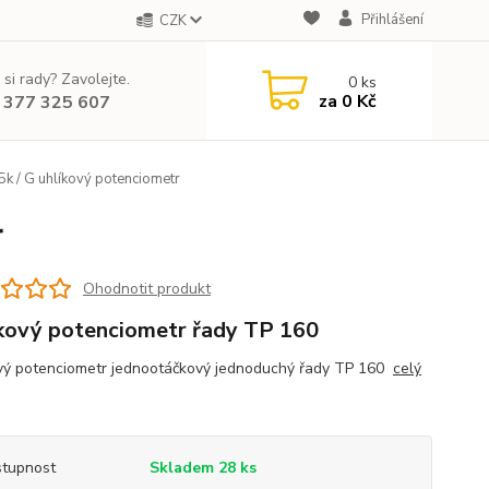
Přihlášení
CZK
 si rady? Zavolejte.
0
ks
za
0 Kč
 377 325 607
k / G uhlíkový potenciometr
r
Ohodnotit produkt
kový potenciometr řady TP 160
vý potenciometr jednootáčkový jednoduchý řady TP 160
celý
tupnost
Skladem 28 ks