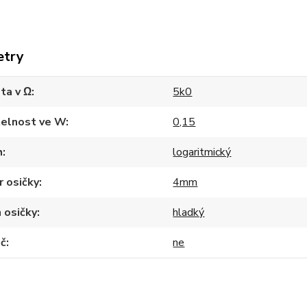
etry
ta v Ω
5k0
telnost ve W
0,15
h
logaritmický
 osičky
4mm
 osičky
hladký
ač
ne