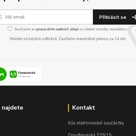
Přihlásit se
Souhlasím se
zpracováním osobních údajů
za účelem rozesílky newsletteru.
Můžete se kdykoli odhlásit. Zasíláme maximálně jednou za 14 dní.
 najdete
Kontakt
Kůs elektronické součástky
Doudlevecká 329/15