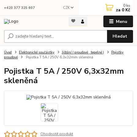
0
ks
CZK
+420 377 325 607
za
0 Kč
Menu
Hledat
Úvod
Elektronické součástky
Jištění ( proudové , tepelné )
Pojistky
proudové
Pojistka T 5A / 250V 6,3x32mm skleněná
Pojistka T 5A / 250V 6,3x32mm
skleněná
Ohodnotit produkt