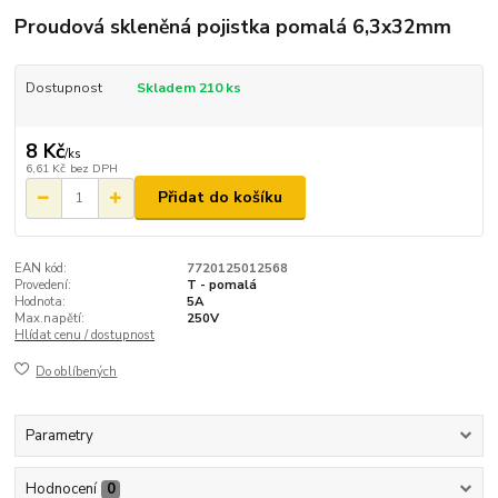
Proudová skleněná pojistka pomalá 6,3x32mm
Dostupnost
Skladem 210 ks
8 Kč
/
ks
6,61 Kč
bez DPH
Přidat do košíku
EAN kód:
7720125012568
Provedení:
T - pomalá
Hodnota:
5A
Max.napětí:
250V
Hlídat cenu / dostupnost
Do oblíbených
Parametry
Hodnocení
0