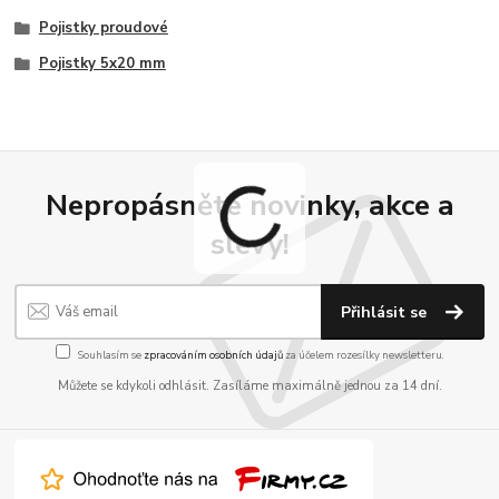
Pojistky proudové
Pojistky 5x20 mm
Nepropásněte novinky, akce a
slevy!
Přihlásit se
Souhlasím se
zpracováním osobních údajů
za účelem rozesílky newsletteru.
Můžete se kdykoli odhlásit. Zasíláme maximálně jednou za 14 dní.