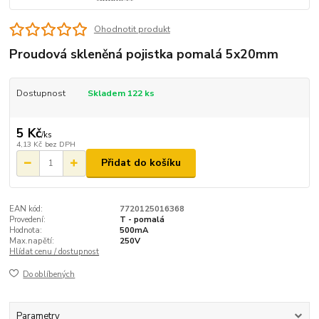
Ohodnotit produkt
Proudová skleněná pojistka pomalá 5x20mm
Dostupnost
Skladem 122 ks
5 Kč
/
ks
4,13 Kč
bez DPH
Přidat do košíku
EAN kód:
7720125016368
Provedení:
T - pomalá
Hodnota:
500mA
Max.napětí:
250V
Hlídat cenu / dostupnost
Do oblíbených
Parametry