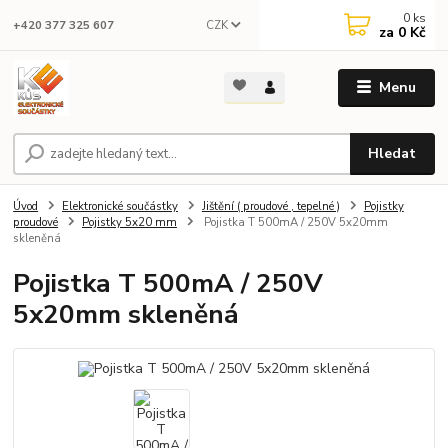
0
ks
CZK
+420 377 325 607
za
0 Kč
Menu
Hledat
Úvod
Elektronické součástky
Jištění ( proudové , tepelné )
Pojistky
proudové
Pojistky 5x20 mm
Pojistka T 500mA / 250V 5x20mm
skleněná
Pojistka T 500mA / 250V
5x20mm skleněná