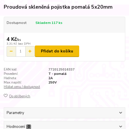
Proudová skleněná pojistka pomalá 5x20mm
Dostupnost
Skladem 117 ks
4 Kč
/
ks
3,31 Kč
bez DPH
Přidat do košíku
EAN kód:
7720125016337
Provedení:
T - pomalá
Hodnota:
2A
Max.napětí:
250V
Hlídat cenu / dostupnost
Do oblíbených
Parametry
Hodnocení
0