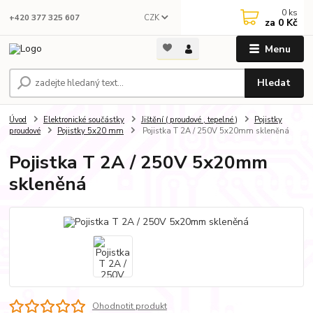
0
ks
CZK
+420 377 325 607
za
0 Kč
Menu
Hledat
Úvod
Elektronické součástky
Jištění ( proudové , tepelné )
Pojistky
proudové
Pojistky 5x20 mm
Pojistka T 2A / 250V 5x20mm skleněná
Pojistka T 2A / 250V 5x20mm
skleněná
Ohodnotit produkt