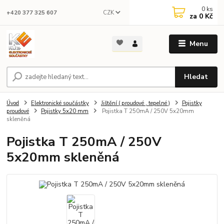
0
ks
CZK
+420 377 325 607
za
0 Kč
Menu
Hledat
Úvod
Elektronické součástky
Jištění ( proudové , tepelné )
Pojistky
proudové
Pojistky 5x20 mm
Pojistka T 250mA / 250V 5x20mm
skleněná
Pojistka T 250mA / 250V
5x20mm skleněná