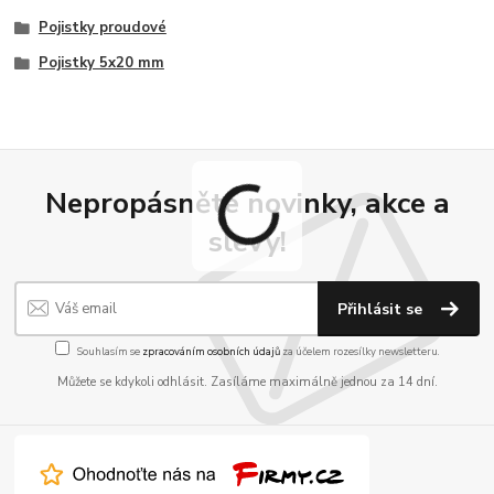
Pojistky proudové
Pojistky 5x20 mm
Nepropásněte novinky, akce a
slevy!
Přihlásit se
Souhlasím se
zpracováním osobních údajů
za účelem rozesílky newsletteru.
Můžete se kdykoli odhlásit. Zasíláme maximálně jednou za 14 dní.