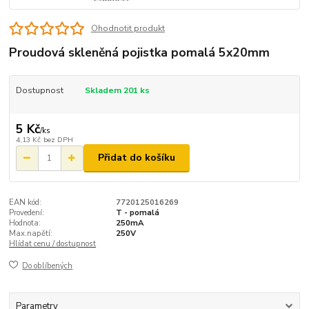
Ohodnotit produkt
Proudová skleněná pojistka pomalá 5x20mm
Dostupnost
Skladem 201 ks
5 Kč
/
ks
4,13 Kč
bez DPH
Přidat do košíku
EAN kód:
7720125016269
Provedení:
T - pomalá
Hodnota:
250mA
Max.napětí:
250V
Hlídat cenu / dostupnost
Do oblíbených
Parametry