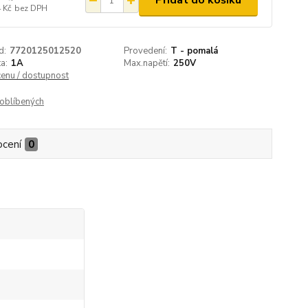
Přidat do košíku
 Kč
bez DPH
d:
7720125012520
Provedení:
T - pomalá
a:
1A
Max.napětí:
250V
cenu / dostupnost
oblíbených
cení
0