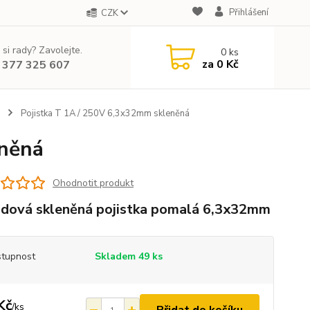
Přihlášení
CZK
 si rady? Zavolejte.
0
ks
za
0 Kč
 377 325 607
Pojistka T 1A / 250V 6,3x32mm skleněná
eněná
Ohodnotit produkt
dová skleněná pojistka pomalá 6,3x32mm
tupnost
Skladem 49 ks
Kč
/
ks