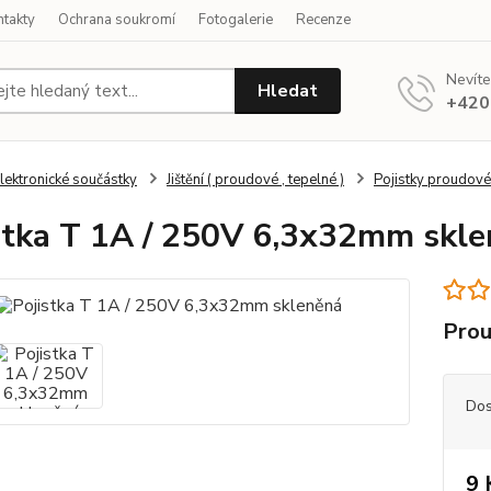
ntakty
Ochrana soukromí
Fotogalerie
Recenze
Nevíte
Hledat
+420
lektronické součástky
Jištění ( proudové , tepelné )
Pojistky proudové
stka T 1A / 250V 6,3x32mm skl
Prou
Dos
9 