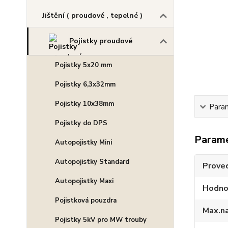
Jištění ( proudové , tepelné )
Pojistky proudové
Pojistky 5x20 mm
Pojistky 6,3x32mm
Pojistky 10x38mm
Para
Pojistky do DPS
Param
Autopojistky Mini
Autopojistky Standard
Prove
Autopojistky Maxi
Hodno
Pojistková pouzdra
Max.n
Pojistky 5kV pro MW trouby