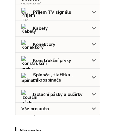
Příjem TV signálu
Kabely
Konektory
Konstrukční prvky
Spínače , tlačítka ,
mikrospínače
Izolační pásky a bužírky
Vše pro auto
Novinky