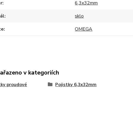
r
6,3x32mm
ál
sklo
ce
OMEGA
zařazeno v kategoriích
tky proudové
Pojistky 6,3x32mm