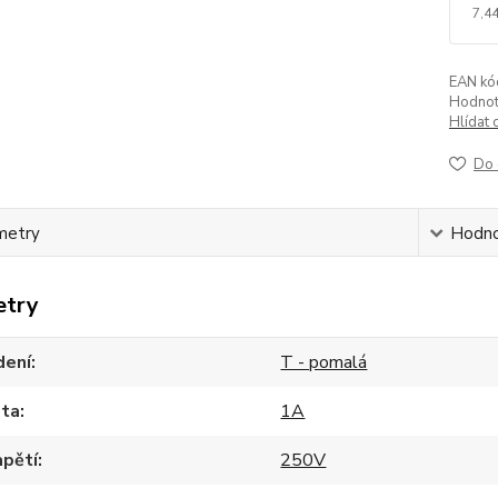
7,44
EAN kó
Hodnot
Hlídat 
Do 
metry
Hodno
etry
dení
T - pomalá
ta
1A
apětí
250V