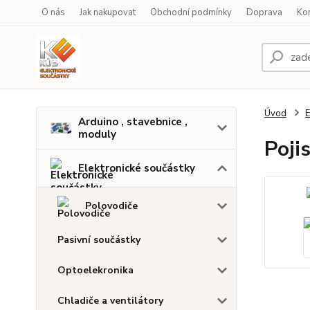
O nás
Jak nakupovat
Obchodní podmínky
Doprava
Ko
Úvod
E
Arduino , stavebnice ,
moduly
Poji
Elektronické součástky
Polovodiče
Pasivní součástky
Optoelekronika
Chladiče a ventilátory