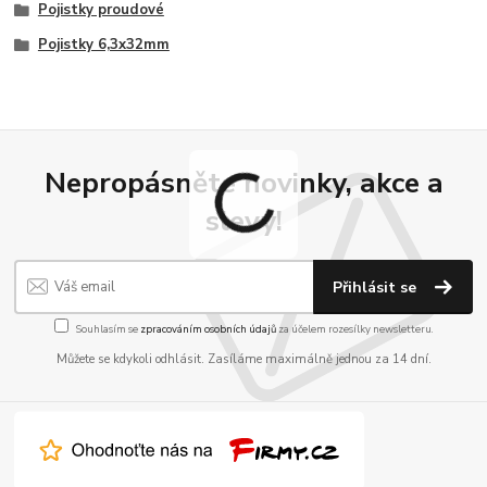
Pojistky proudové
Pojistky 6,3x32mm
Nepropásněte novinky, akce a
slevy!
Přihlásit se
Souhlasím se
zpracováním osobních údajů
za účelem rozesílky newsletteru.
Můžete se kdykoli odhlásit. Zasíláme maximálně jednou za 14 dní.