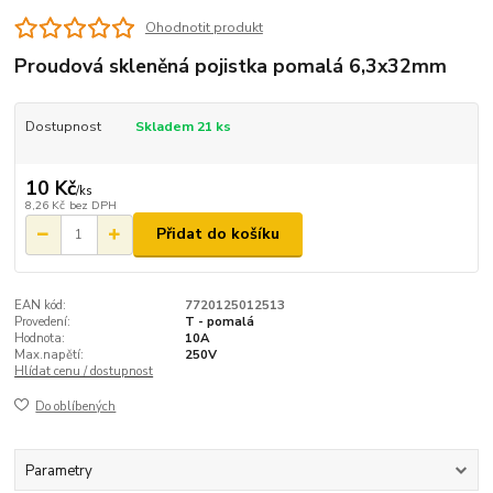
Ohodnotit produkt
Proudová skleněná pojistka pomalá 6,3x32mm
Dostupnost
Skladem 21 ks
10 Kč
/
ks
8,26 Kč
bez DPH
Přidat do košíku
EAN kód:
7720125012513
Provedení:
T - pomalá
Hodnota:
10A
Max.napětí:
250V
Hlídat cenu / dostupnost
Do oblíbených
Parametry