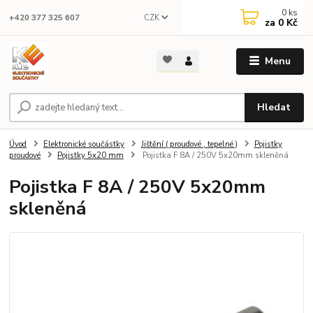
0
ks
CZK
+420 377 325 607
za
0 Kč
Menu
Hledat
Úvod
Elektronické součástky
Jištění ( proudové , tepelné )
Pojistky
proudové
Pojistky 5x20 mm
Pojistka F 8A / 250V 5x20mm skleněná
Pojistka F 8A / 250V 5x20mm
skleněná