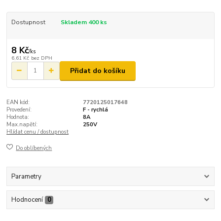
Dostupnost
Skladem 400 ks
8 Kč
/
ks
6,61 Kč
bez DPH
Přidat do košíku
EAN kód:
7720125017648
Provedení:
F - rychlá
Hodnota:
8A
Max.napětí:
250V
Hlídat cenu / dostupnost
Do oblíbených
Parametry
Hodnocení
0