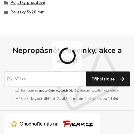
Pojistky proudové
Pojistky 5x20 mm
Nepropásněte novinky, akce a
slevy!
Přihlásit se
Souhlasím se
zpracováním osobních údajů
za účelem rozesílky newsletteru.
Můžete se kdykoli odhlásit. Zasíláme maximálně jednou za 14 dní.