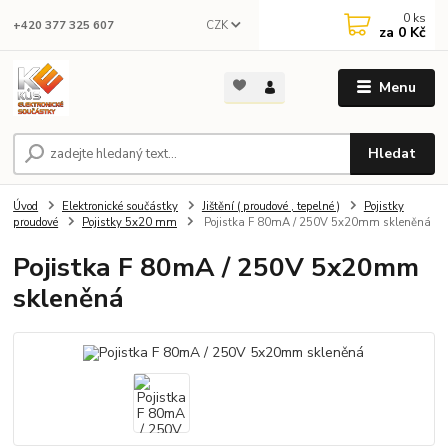
0
ks
CZK
+420 377 325 607
za
0 Kč
Menu
Hledat
Úvod
Elektronické součástky
Jištění ( proudové , tepelné )
Pojistky
proudové
Pojistky 5x20 mm
Pojistka F 80mA / 250V 5x20mm skleněná
Pojistka F 80mA / 250V 5x20mm
skleněná