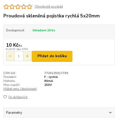
Ohodnotit produkt
Proudová skleněná pojistka rychlá 5x20mm
Dostupnost
Skladem 20 ks
10 Kč
/
ks
8,26 Kč
bez DPH
Přidat do košíku
EAN kód:
7720125017730
Provedení:
F - rychlá
Hodnota:
80mA
Max.napětí:
250V
Hlídat cenu / dostupnost
Do oblíbených
Parametry