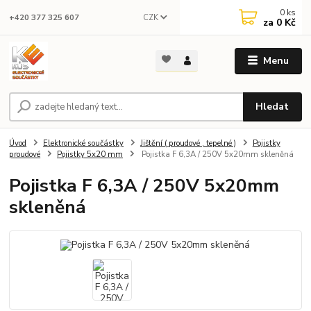
0
ks
CZK
+420 377 325 607
za
0 Kč
Menu
Hledat
Úvod
Elektronické součástky
Jištění ( proudové , tepelné )
Pojistky
proudové
Pojistky 5x20 mm
Pojistka F 6,3A / 250V 5x20mm skleněná
Pojistka F 6,3A / 250V 5x20mm
skleněná