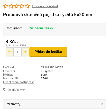
Ohodnotit produkt
Proudová skleněná pojistka rychlá 5x20mm
Dostupnost
Skladem 363 ks
3 Kč
/
ks
2,48 Kč
bez DPH
Přidat do košíku
EAN kód:
7720125016757
Provedení:
F - rychlá
Hodnota:
6,3A
Max.napětí:
250V
Hlídat cenu / dostupnost
Do oblíbených
Parametry