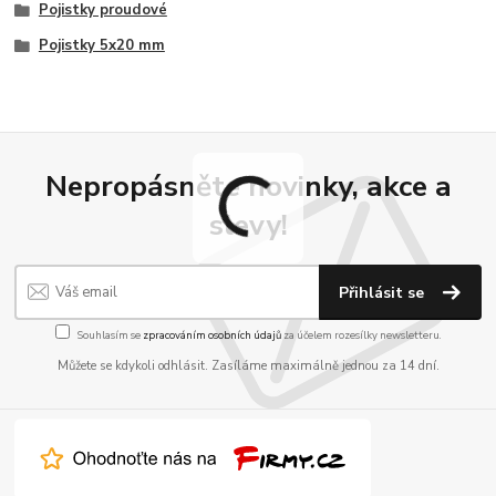
Pojistky proudové
Pojistky 5x20 mm
Nepropásněte novinky, akce a
slevy!
Přihlásit se
Souhlasím se
zpracováním osobních údajů
za účelem rozesílky newsletteru.
Můžete se kdykoli odhlásit. Zasíláme maximálně jednou za 14 dní.