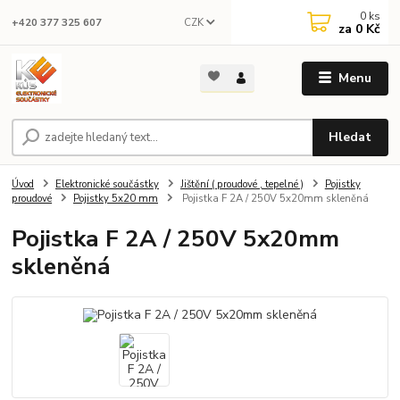
0
ks
CZK
+420 377 325 607
za
0 Kč
Menu
Hledat
Úvod
Elektronické součástky
Jištění ( proudové , tepelné )
Pojistky
proudové
Pojistky 5x20 mm
Pojistka F 2A / 250V 5x20mm skleněná
Pojistka F 2A / 250V 5x20mm
skleněná