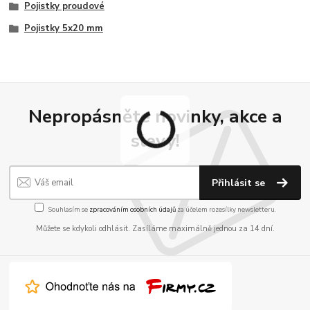
Pojistky proudové
Pojistky 5x20 mm
Nepropásněte novinky, akce a
slevy!
Přihlásit se
Souhlasím se
zpracováním osobních údajů
za účelem rozesílky newsletteru.
Můžete se kdykoli odhlásit. Zasíláme maximálně jednou za 14 dní.