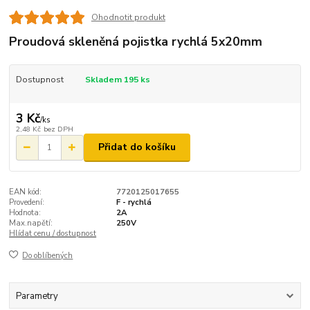
Ohodnotit produkt
Proudová skleněná pojistka rychlá 5x20mm
Dostupnost
Skladem 195 ks
3 Kč
/
ks
2,48 Kč
bez DPH
Přidat do košíku
EAN kód:
7720125017655
Provedení:
F - rychlá
Hodnota:
2A
Max.napětí:
250V
Hlídat cenu / dostupnost
Do oblíbených
Parametry