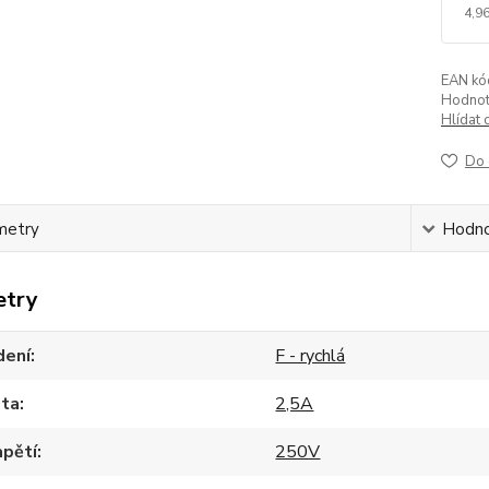
4,96
EAN kó
Hodnot
Hlídat 
Do 
metry
Hodno
etry
dení
F - rychlá
ta
2,5A
apětí
250V