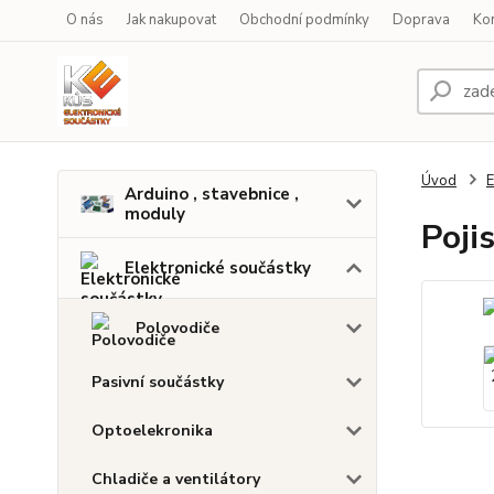
O nás
Jak nakupovat
Obchodní podmínky
Doprava
Ko
Úvod
E
Arduino , stavebnice ,
moduly
Poji
Elektronické součástky
Polovodiče
Pasivní součástky
Optoelekronika
Chladiče a ventilátory