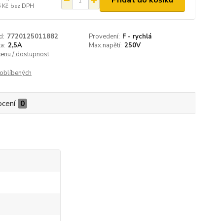
Přidat do košíku
 Kč
bez DPH
d:
7720125011882
Provedení:
F - rychlá
a:
2,5A
Max.napětí:
250V
cenu / dostupnost
oblíbených
cení
0