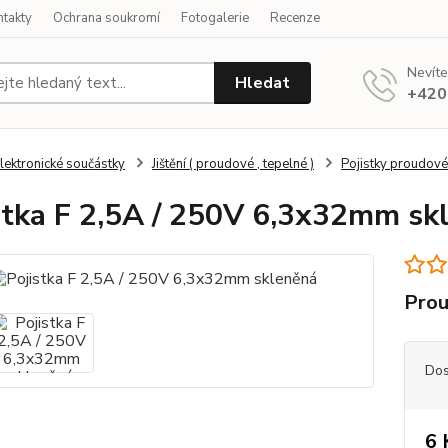
ntakty
Ochrana soukromí
Fotogalerie
Recenze
Nevíte
Hledat
+420
lektronické součástky
Jištění ( proudové , tepelné )
Pojistky proudové
stka F 2,5A / 250V 6,3x32mm sk
Prou
Dos
6 