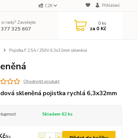
Přihlášení
CZK
 si rady? Zavolejte.
0
ks
za
0 Kč
 377 325 607
Pojistka F 2,5A / 250V 6,3x32mm skleněná
leněná
Ohodnotit produkt
dová skleněná pojistka rychlá 6,3x32mm
tupnost
Skladem 62 ks
Kč
/
ks