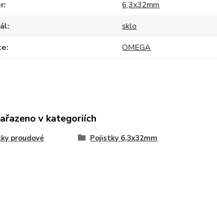
r
6,3x32mm
ál
sklo
ce
OMEGA
zařazeno v kategoriích
tky proudové
Pojistky 6,3x32mm