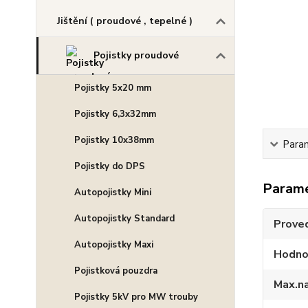
Jištění ( proudové , tepelné )
Pojistky proudové
Pojistky 5x20 mm
Pojistky 6,3x32mm
Pojistky 10x38mm
Para
Pojistky do DPS
Param
Autopojistky Mini
Autopojistky Standard
Prove
Autopojistky Maxi
Hodno
Pojistková pouzdra
Max.n
Pojistky 5kV pro MW trouby