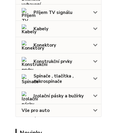
Příjem TV signálu
Kabely
Konektory
Konstrukční prvky
Spínače , tlačítka ,
mikrospínače
Izolační pásky a bužírky
Vše pro auto
Novinky