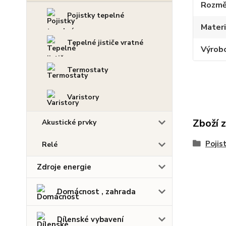
Rozmě
Pojistky tepelné
Materi
Tepelné jističe vratné
Výrob
Termostaty
Varistory
Zboží 
Akustické prvky
Pojis
Relé
Zdroje energie
Domácnost , zahrada
Dílenské vybavení