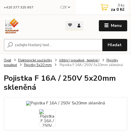
0
ks
CZK
+420 377 325 607
za
0 Kč
Menu
Hledat
Úvod
Elektronické součástky
Jištění ( proudové , tepelné )
Pojistky
proudové
Pojistky 5x20 mm
Pojistka F 16A / 250V 5x20mm skleněná
Pojistka F 16A / 250V 5x20mm
skleněná