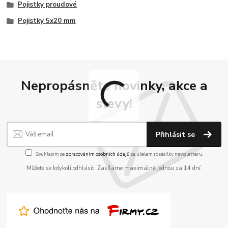
Pojistky proudové
Pojistky 5x20 mm
Nepropásněte novinky, akce a
slevy!
Přihlásit se
Souhlasím se
zpracováním osobních údajů
za účelem rozesílky newsletteru.
Můžete se kdykoli odhlásit. Zasíláme maximálně jednou za 14 dní.