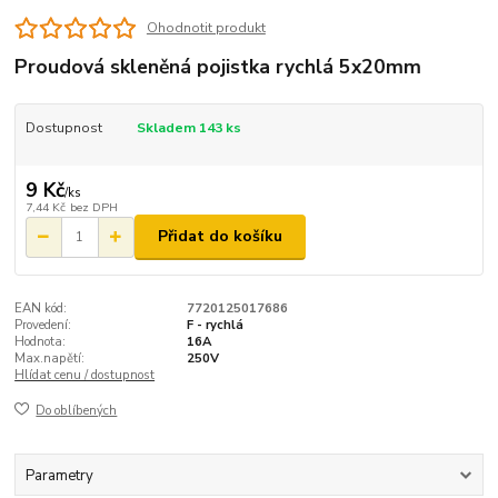
Ohodnotit produkt
Proudová skleněná pojistka rychlá 5x20mm
Dostupnost
Skladem 143 ks
9 Kč
/
ks
7,44 Kč
bez DPH
Přidat do košíku
EAN kód:
7720125017686
Provedení:
F - rychlá
Hodnota:
16A
Max.napětí:
250V
Hlídat cenu / dostupnost
Do oblíbených
Parametry