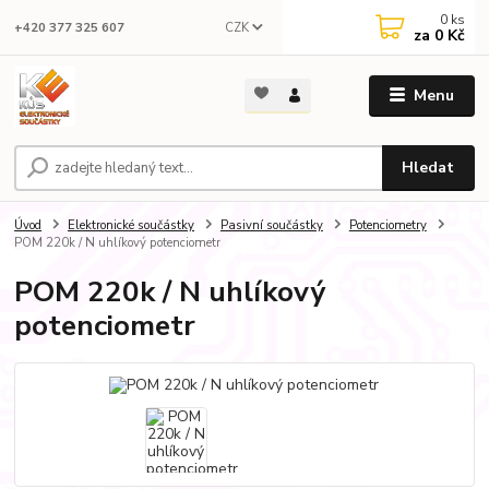
0
ks
CZK
+420 377 325 607
za
0 Kč
Menu
Hledat
Úvod
Elektronické součástky
Pasivní součástky
Potenciometry
POM 220k / N uhlíkový potenciometr
POM 220k / N uhlíkový
potenciometr