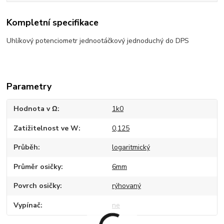
Kompletní specifikace
Uhlíkový potenciometr jednootáčkový jednoduchý do DPS
Parametry
Hodnota v Ω
1k0
Zatižitelnost ve W
0,125
Průběh
logaritmický
Průměr osičky
6mm
Povrch osičky
rýhovaný
Vypínač
ne