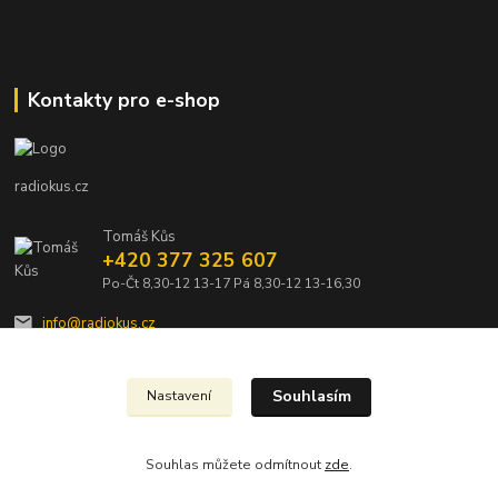
Kontakty pro e-shop
radiokus.cz
Tomáš Kůs
+420 377 325 607
Po-Čt 8,30-12 13-17 Pá 8,30-12 13-16,30
info@radiokus.cz
Souhlasím
Nastavení
Souhlas můžete odmítnout
zde
.
Vytvořeno na
Eshop-rychle.cz