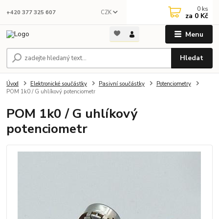
0
ks
CZK
+420 377 325 607
za
0 Kč
Menu
Hledat
Úvod
Elektronické součástky
Pasivní součástky
Potenciometry
POM 1k0 / G uhlíkový potenciometr
POM 1k0 / G uhlíkový
potenciometr