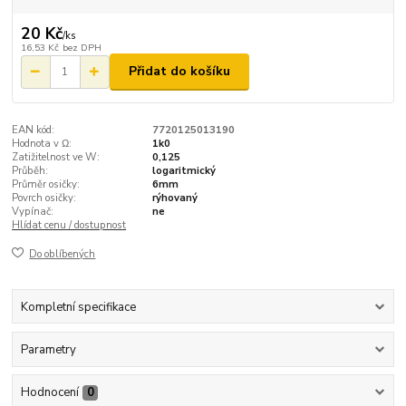
20 Kč
/
ks
16,53 Kč
bez DPH
Přidat do košíku
EAN kód:
7720125013190
Hodnota v Ω:
1k0
Zatižitelnost ve W:
0,125
Průběh:
logaritmický
Průměr osičky:
6mm
Povrch osičky:
rýhovaný
Vypínač:
ne
Hlídat cenu / dostupnost
Do oblíbených
Kompletní specifikace
Parametry
Hodnocení
0