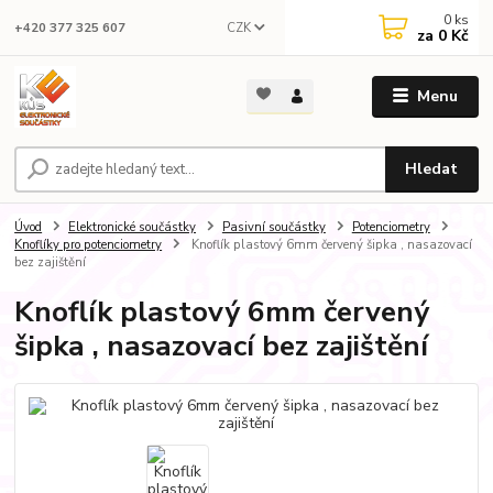
0
ks
CZK
+420 377 325 607
za
0 Kč
Menu
Hledat
Úvod
Elektronické součástky
Pasivní součástky
Potenciometry
Knoflíky pro potenciometry
Knoflík plastový 6mm červený šipka , nasazovací
bez zajištění
Knoflík plastový 6mm červený
šipka , nasazovací bez zajištění