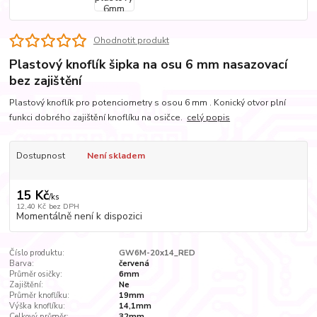
Ohodnotit produkt
Plastový knoflík šipka na osu 6 mm nasazovací
bez zajištění
Plastový knoflík pro potenciometry s osou 6 mm . Konický otvor plní
funkci dobrého zajištění knoflíku na osičce.
celý popis
Dostupnost
Není skladem
15 Kč
/
ks
12,40 Kč
bez DPH
Momentálně není k dispozici
Číslo produktu:
GW6M-20x14_RED
Barva:
červená
Průměr osičky:
6mm
Zajištění:
Ne
Průměr knoflíku:
19mm
Výška knoflíku:
14,1mm
Celkový průměr:
32mm