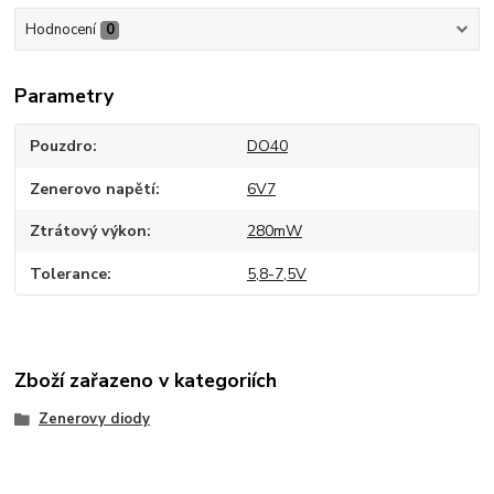
Hodnocení
0
Parametry
Pouzdro
DO40
Zenerovo napětí
6V7
Ztrátový výkon
280mW
Tolerance
5,8-7,5V
Zboží zařazeno v kategoriích
Zenerovy diody