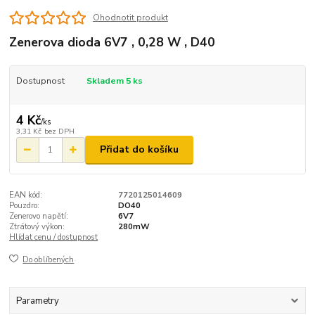
Ohodnotit produkt
Zenerova dioda 6V7 , 0,28 W , D40
Dostupnost
Skladem 5 ks
4 Kč
/
ks
3,31 Kč
bez DPH
Přidat do košíku
EAN kód:
7720125014609
Pouzdro:
DO40
Zenerovo napětí:
6V7
Ztrátový výkon:
280mW
Hlídat cenu / dostupnost
Do oblíbených
Parametry