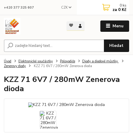
0
ks
CZK
+420 377 325 607
za
0 Kč
Menu
Hledat
Úvod
Elektronické součástky
Polovodiče
Diody a diodové můstky
Zenerovy diody
KZZ 71 6V7 / 280mW Zenerova dioda
KZZ 71 6V7 / 280mW Zenerova
dioda