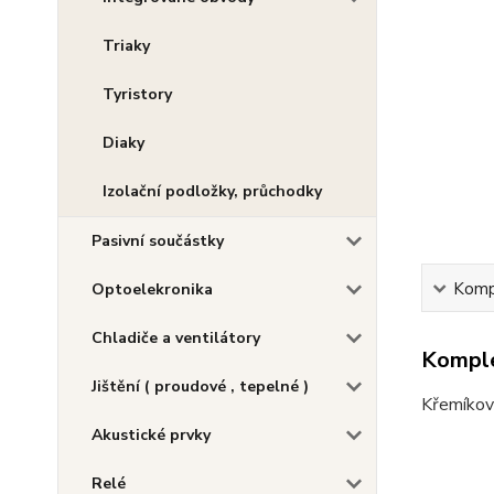
Triaky
Tyristory
Diaky
Izolační podložky, průchodky
Pasivní součástky
Kompl
Optoelekronika
Chladiče a ventilátory
Komple
Jištění ( proudové , tepelné )
Křemíkový
Akustické prvky
Relé