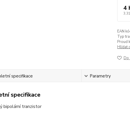
4 
3,31
EAN kó
Typ tra
Proud k
Hlídat 
Do 
etní specifikace
Parametry
tní specifikace
 bipolární tranzistor