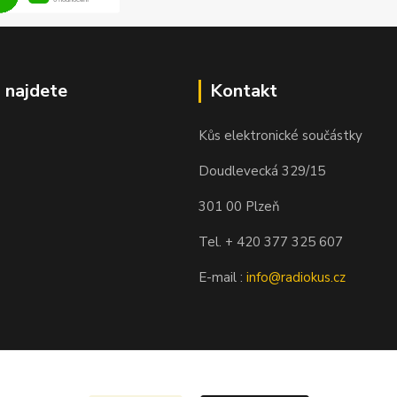
 najdete
Kontakt
Kůs elektronické součástky
Doudlevecká 329/15
301 00 Plzeň
Tel. + 420 377 325 607
E-mail :
info@radiokus.cz