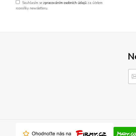
Souhlasím se
zpracováním osobních údajů
za účelem
rozesílky newsletteru.
N