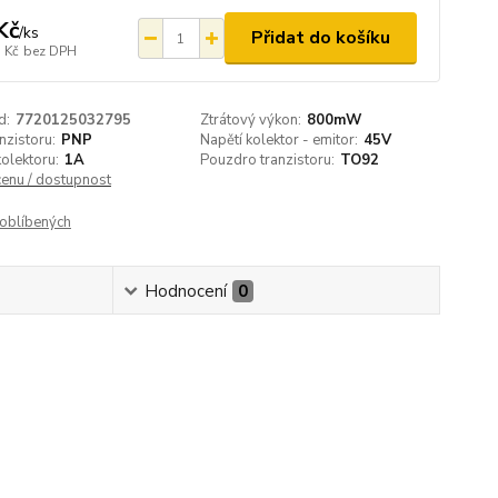
Kč
/
ks
Přidat do košíku
 Kč
bez DPH
d:
7720125032795
Ztrátový výkon:
800mW
nzistoru:
PNP
Napětí kolektor - emitor:
45V
olektoru:
1A
Pouzdro tranzistoru:
TO92
cenu / dostupnost
oblíbených
Hodnocení
0