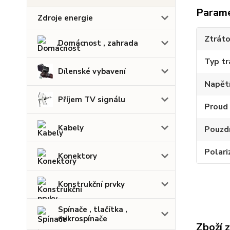
Param
Zdroje energie
Ztrát
Domácnost , zahrada
Typ tr
Dílenské vybavení
Napětí
Příjem TV signálu
Proud
Kabely
Pouzdr
Polari
Konektory
Konstrukční prvky
Spínače , tlačítka ,
mikrospínače
Zboží 