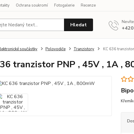
ntakty
Ochrana soukromí
Fotogalerie
Recenze
Nevíte
Hledat
+420
lektronické součástky
Polovodiče
Tranzistory
KC 636 tranzisto
36 tranzistor PNP , 45V , 1A ,
Bipo
Křemík
Dos