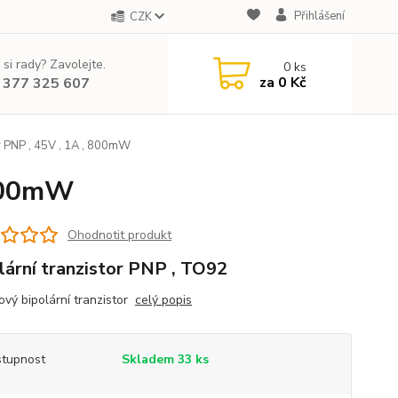
Přihlášení
CZK
 si rady? Zavolejte.
0
ks
za
0 Kč
 377 325 607
r PNP , 45V , 1A , 800mW
 800mW
Ohodnotit produkt
lární tranzistor PNP , TO92
ový bipolární tranzistor
celý popis
tupnost
Skladem 33 ks