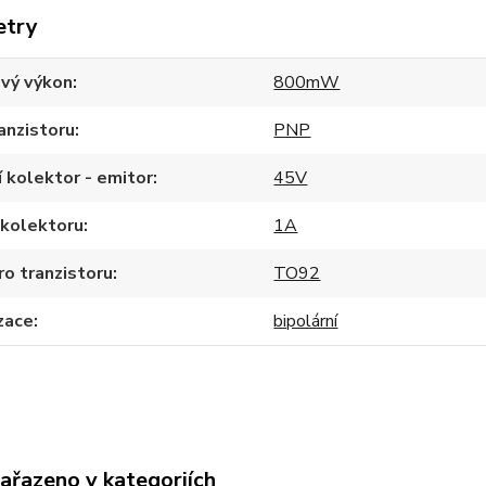
etry
ový výkon
800mW
anzistoru
PNP
 kolektor - emitor
45V
 kolektoru
1A
o tranzistoru
TO92
zace
bipolární
zařazeno v kategoriích