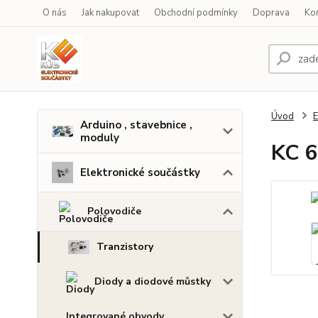
O nás
Jak nakupovat
Obchodní podmínky
Doprava
Ko
Úvod
E
Arduino , stavebnice ,
moduly
KC 6
Elektronické součástky
Polovodiče
Tranzistory
Diody a diodové můstky
Integrované obvody