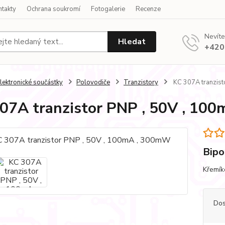
ntakty
Ochrana soukromí
Fotogalerie
Recenze
Nevíte
Hledat
+420
lektronické součástky
Polovodiče
Tranzistory
KC 307A tranzist
07A tranzistor PNP , 50V , 10
Bipo
Křemík
Dos