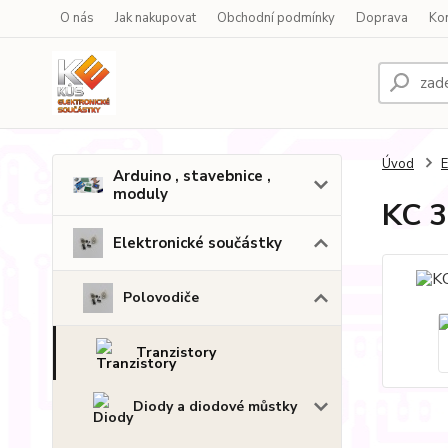
O nás
Jak nakupovat
Obchodní podmínky
Doprava
Ko
Úvod
E
Arduino , stavebnice ,
moduly
KC 3
Elektronické součástky
Polovodiče
Tranzistory
Diody a diodové můstky