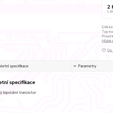
2 
1,65
EAN kó
Typ tra
Proud k
Hlídat 
Do 
etní specifikace
Parametry
tní specifikace
 bipolární tranzistor