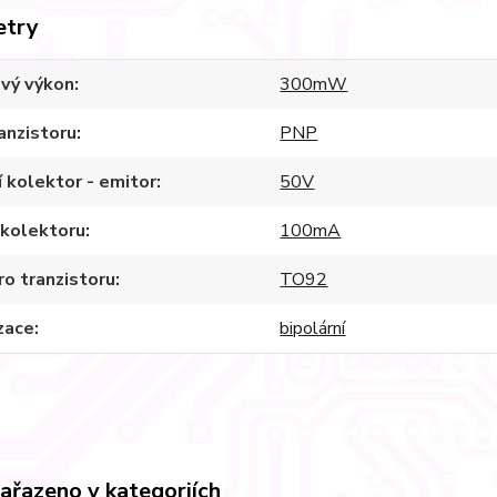
etry
ový výkon
300mW
anzistoru
PNP
 kolektor - emitor
50V
 kolektoru
100mA
o tranzistoru
TO92
zace
bipolární
zařazeno v kategoriích