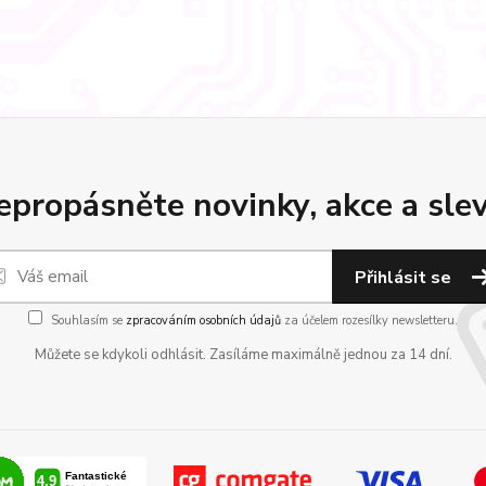
epropásněte novinky, akce a slev
Přihlásit se
Souhlasím se
zpracováním osobních údajů
za účelem rozesílky newsletteru.
Můžete se kdykoli odhlásit. Zasíláme maximálně jednou za 14 dní.