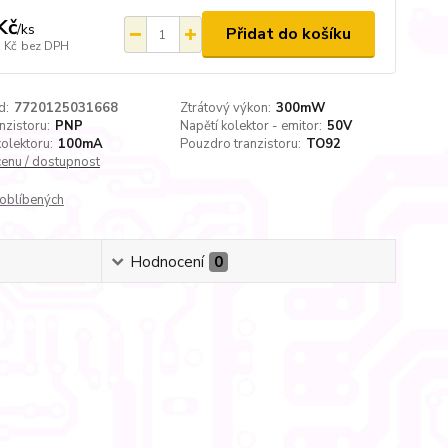
Kč
/
ks
Přidat do košíku
 Kč
bez DPH
d:
7720125031668
Ztrátový výkon:
300mW
nzistoru:
PNP
Napětí kolektor - emitor:
50V
olektoru:
100mA
Pouzdro tranzistoru:
TO92
cenu / dostupnost
oblíbených
Hodnocení
0