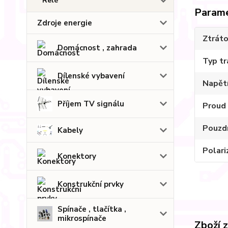
Relé
Param
Zdroje energie
Ztrát
Domácnost , zahrada
Typ tr
Dílenské vybavení
Napětí
Příjem TV signálu
Proud
Pouzdr
Kabely
Polari
Konektory
Konstrukční prvky
Spínače , tlačítka ,
mikrospínače
Zboží 