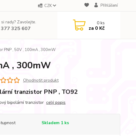
Přihlášení
CZK
 si rady? Zavolejte.
0
ks
za
0 Kč
 377 325 607
or PNP , 50V , 100mA , 300mW
0mA , 300mW
Ohodnotit produkt
lární tranzistor PNP , TO92
ový bipolární tranzistor
celý popis
tupnost
Skladem 1 ks