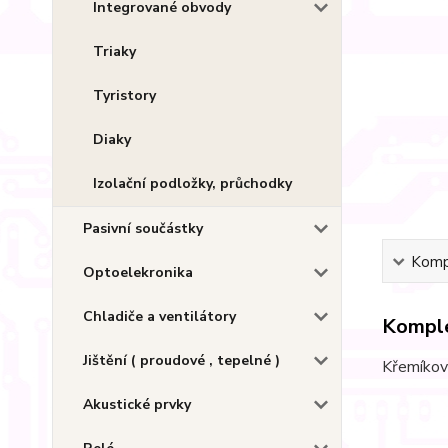
Integrované obvody
Triaky
Tyristory
Diaky
Izolační podložky, průchodky
Pasivní součástky
Kompl
Optoelekronika
Chladiče a ventilátory
Komple
Jištění ( proudové , tepelné )
Křemíkový
Akustické prvky