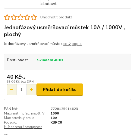
Ohodnotit produkt
Jednofázový usměrňovací můstek 10A / 1000V ,
plochý
Jednofázový usměrňovací můstek
celý popis
Dostupnost
Skladem 40 ks
40 Kč
/
ks
33,06 Kč
bez DPH
Přidat do košíku
EAN kód:
7720125014623
Maximální prac. napětí V:
1000
Max.souvislý proud:
10A
Pouzdro:
KBPC8
Hlídat cenu / dostupnost