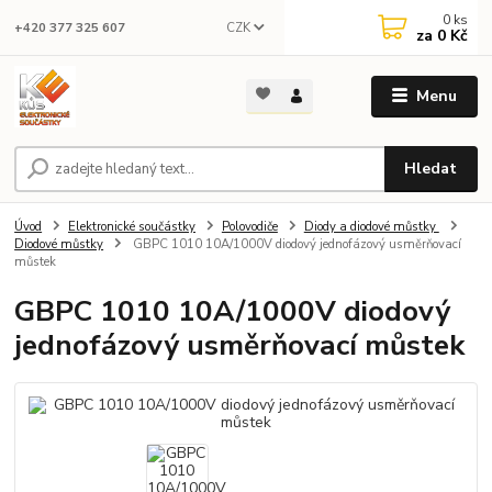
0
ks
CZK
+420 377 325 607
za
0 Kč
Menu
Hledat
Úvod
Elektronické součástky
Polovodiče
Diody a diodové můstky
Diodové můstky
GBPC 1010 10A/1000V diodový jednofázový usměrňovací
můstek
GBPC 1010 10A/1000V diodový
jednofázový usměrňovací můstek