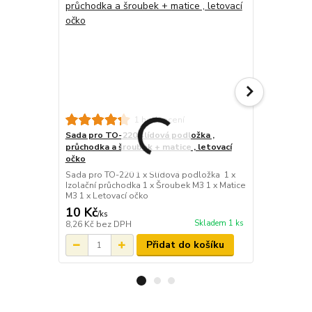
Silikonová 
1 hodnocení
Izolační sil
Sada pro TO-220 slídová podložka ,
TO-220
průchodka a šroubek + matice , letovací
očko
Sada pro TO-220 1 x Slídová podložka 1 x
Izolační průchodka 1 x Šroubek M3 1 x Matice
M3 1 x Letovací očko
10 Kč
1 Kč
/
ks
/
ks
Skladem 1 ks
8,26 Kč
bez DPH
0,83 Kč
bez 
Přidat do košíku