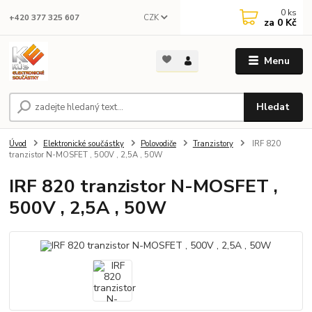
0
ks
CZK
+420 377 325 607
za
0 Kč
Menu
Hledat
Úvod
Elektronické součástky
Polovodiče
Tranzistory
IRF 820
tranzistor N-MOSFET , 500V , 2,5A , 50W
IRF 820 tranzistor N-MOSFET ,
500V , 2,5A , 50W