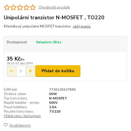
Ohodnotit produkt
Unipolární tranzistor N-MOSFET , TO220
Křemíkový unipolární MOSFET tranzistor
celý popis
Dostupnost
Skladem 38 ks
35 Kč
/
ks
28,93 Kč
bez DPH
Přidat do košíku
EAN kód:
7720125027890
Ztrátový výkon:
50W
Typ tranzistoru:
N-MOSFET
Napětí kolektor - emitor:
500V
Proud kolektoru:
2,5A
Pouzdro tranzistoru:
TO220
Hlídat cenu / dostupnost
Do oblíbených