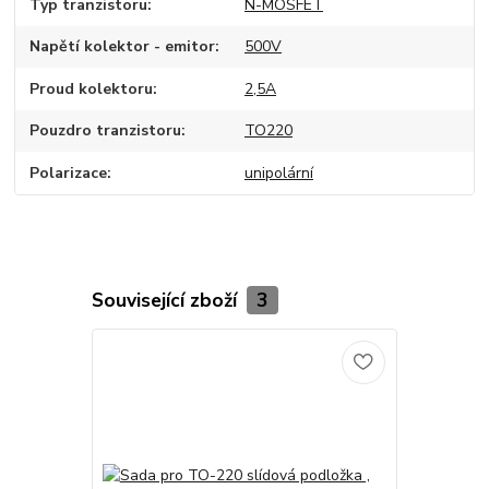
Typ tranzistoru
N-MOSFET
Napětí kolektor - emitor
500V
Proud kolektoru
2,5A
Pouzdro tranzistoru
TO220
Polarizace
unipolární
Související zboží
3