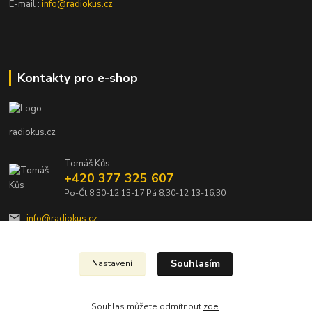
E-mail :
info@radiokus.cz
Kontakty pro e-shop
radiokus.cz
Tomáš Kůs
+420 377 325 607
Po-Čt 8,30-12 13-17 Pá 8,30-12 13-16,30
info@radiokus.cz
Souhlasím
Nastavení
Souhlas můžete odmítnout
zde
.