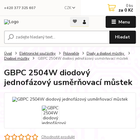
0
ks
CZK
+420 377 325 607
za
0 Kč
Menu
Hledat
Úvod
Elektronické součástky
Polovodiče
Diody a diodové můstky
Diodové můstky
GBPC 2504W diodový jednofázový usměrňovací můstek
GBPC 2504W diodový
jednofázový usměrňovací můstek
Ohodnotit produkt