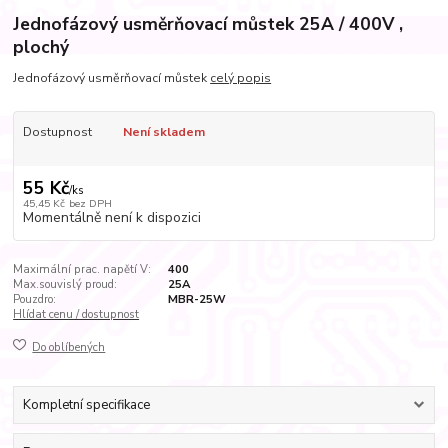
Jednofázový usměrňovací můstek 25A / 400V ,
plochý
Jednofázový usměrňovací můstek
celý popis
Dostupnost
Není skladem
55 Kč
/
ks
45,45 Kč
bez DPH
Momentálně není k dispozici
Maximální prac. napětí V:
400
Max.souvislý proud:
25A
Pouzdro:
MBR-25W
Hlídat cenu / dostupnost
Do oblíbených
Kompletní specifikace