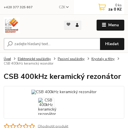
0
ks
CZK
+420 377 325 607
za
0 Kč
Menu
Hledat
Úvod
Elektronické součástky
Pasivní součástky
Krystaly a filtry
CSB 400kHz keramický rezonátor
CSB 400kHz keramický rezonátor
Ohodnotit produkt