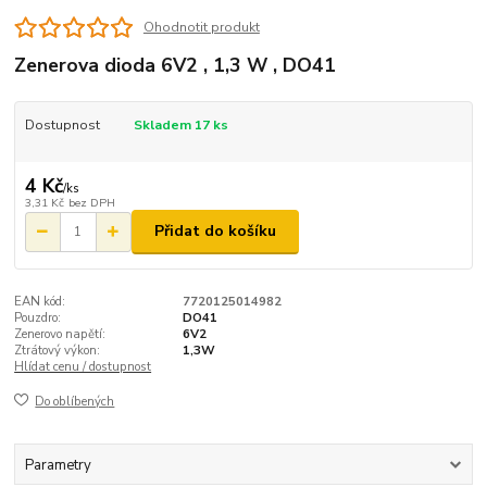
Ohodnotit produkt
Zenerova dioda 6V2 , 1,3 W , DO41
Dostupnost
Skladem 17 ks
4 Kč
/
ks
3,31 Kč
bez DPH
Přidat do košíku
EAN kód:
7720125014982
Pouzdro:
DO41
Zenerovo napětí:
6V2
Ztrátový výkon:
1,3W
Hlídat cenu / dostupnost
Do oblíbených
Parametry