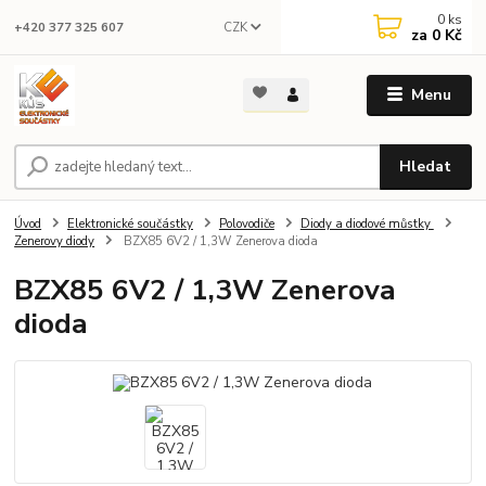
0
ks
CZK
+420 377 325 607
za
0 Kč
Menu
Hledat
Úvod
Elektronické součástky
Polovodiče
Diody a diodové můstky
Zenerovy diody
BZX85 6V2 / 1,3W Zenerova dioda
BZX85 6V2 / 1,3W Zenerova
dioda