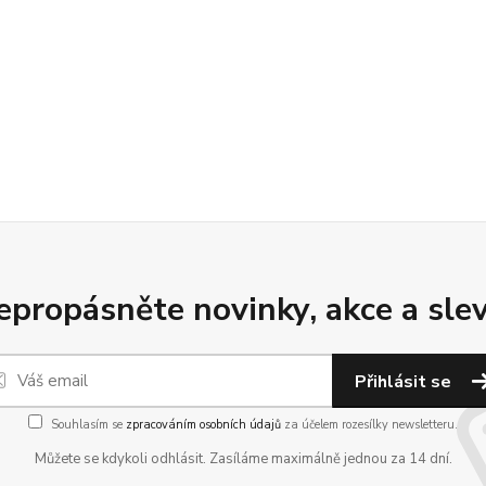
epropásněte novinky, akce a slev
Přihlásit se
Souhlasím se
zpracováním osobních údajů
za účelem rozesílky newsletteru.
Můžete se kdykoli odhlásit. Zasíláme maximálně jednou za 14 dní.