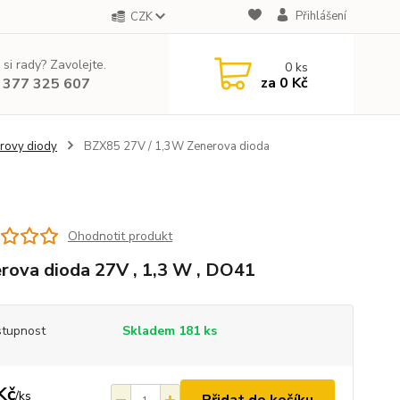
Přihlášení
CZK
 si rady? Zavolejte.
0
ks
za
0 Kč
 377 325 607
rovy diody
BZX85 27V / 1,3W Zenerova dioda
Ohodnotit produkt
rova dioda 27V , 1,3 W , DO41
tupnost
Skladem 181 ks
Kč
/
ks