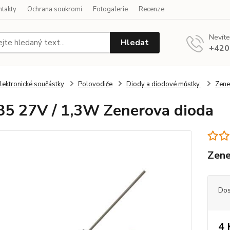
ntakty
Ochrana soukromí
Fotogalerie
Recenze
Nevíte
Hledat
+420
lektronické součástky
Polovodiče
Diody a diodové můstky
Zene
5 27V / 1,3W Zenerova dioda
Zene
Dos
4 