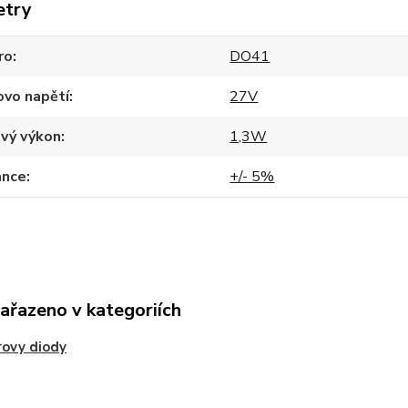
etry
ro
DO41
ovo napětí
27V
ový výkon
1,3W
ance
+/- 5%
zařazeno v kategoriích
ovy diody