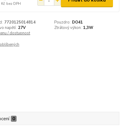
Přidat do košíku
 Kč
bez DPH
d:
7720125014814
Pouzdro:
DO41
o napětí:
27V
Ztrátový výkon:
1,3W
cenu / dostupnost
oblíbených
cení
0