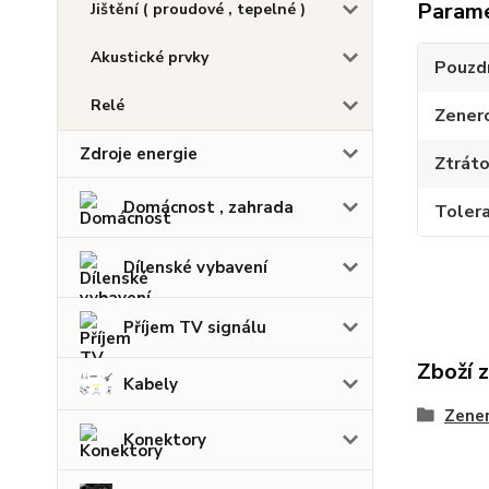
Param
Jištění ( proudové , tepelné )
Akustické prvky
Pouzd
Relé
Zener
Zdroje energie
Ztrát
Domácnost , zahrada
Toler
Dílenské vybavení
Příjem TV signálu
Zboží 
Kabely
Zener
Konektory