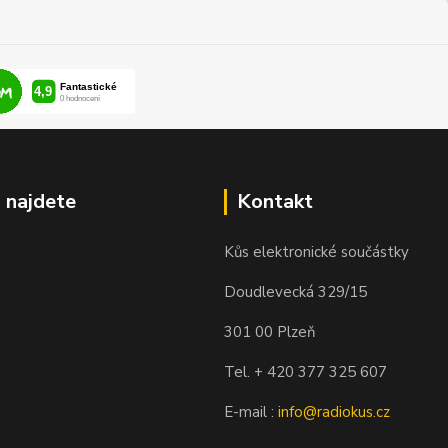
 najdete
Kontakt
Kůs elektronické součástky
Doudlevecká 329/15
301 00 Plzeň
Tel. + 420 377 325 607
E-mail :
info@radiokus.cz