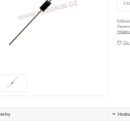
3,31
EAN kó
Zenerov
Hlídat 
Do 
metry
Hodno