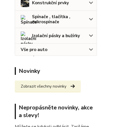
Konstrukční prvky
Spínače , tlačítka ,
mikrospínače
Izolační pásky a bužírky
Vše pro auto
Novinky
Zobrazit všechny novinky
Nepropásněte novinky, akce
a slevy!
Můžete se kdykoli odhlásit. Zasíláme