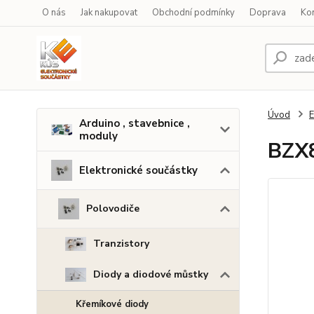
O nás
Jak nakupovat
Obchodní podmínky
Doprava
Ko
Úvod
E
Arduino , stavebnice ,
moduly
BZX8
Elektronické součástky
Polovodiče
Tranzistory
Diody a diodové můstky
Křemíkové diody