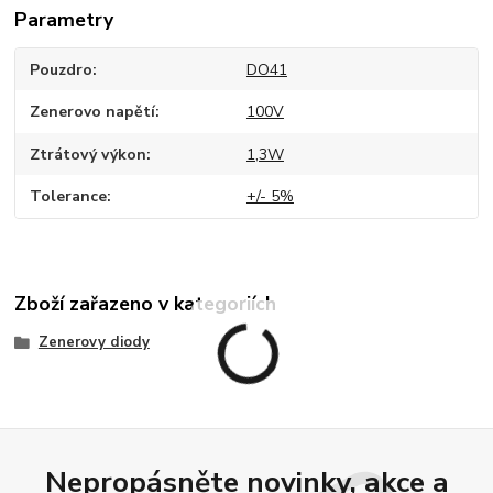
Parametry
Pouzdro
DO41
Zenerovo napětí
100V
Ztrátový výkon
1,3W
Tolerance
+/- 5%
Zboží zařazeno v kategoriích
Zenerovy diody
Nepropásněte novinky, akce a