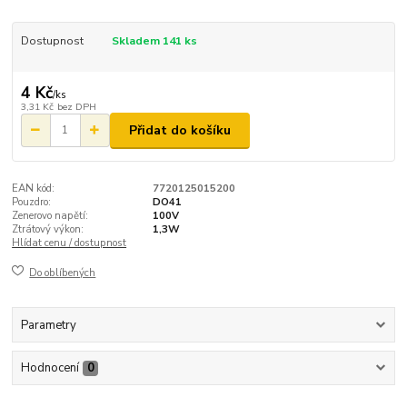
Dostupnost
Skladem 141 ks
4 Kč
/
ks
3,31 Kč
bez DPH
Přidat do košíku
EAN kód:
7720125015200
Pouzdro:
DO41
Zenerovo napětí:
100V
Ztrátový výkon:
1,3W
Hlídat cenu / dostupnost
Do oblíbených
Parametry
Hodnocení
0