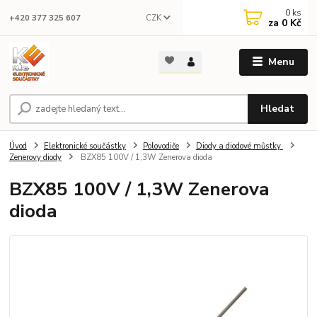
0
ks
CZK
+420 377 325 607
za
0 Kč
Menu
Hledat
Úvod
Elektronické součástky
Polovodiče
Diody a diodové můstky
Zenerovy diody
BZX85 100V / 1,3W Zenerova dioda
BZX85 100V / 1,3W Zenerova
dioda