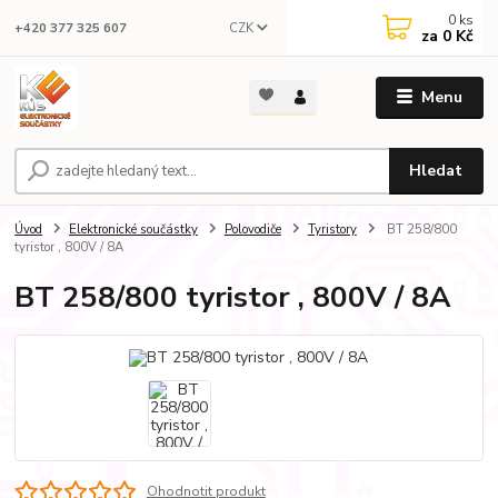
0
ks
CZK
+420 377 325 607
za
0 Kč
Menu
Hledat
Úvod
Elektronické součástky
Polovodiče
Tyristory
BT 258/800
tyristor , 800V / 8A
BT 258/800 tyristor , 800V / 8A
Ohodnotit produkt