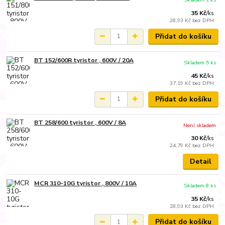
35 Kč
/
ks
28,93 Kč
bez DPH
Přidat do košíku
BT 152/600R tyristor , 600V / 20A
Skladem 5 ks
45 Kč
/
ks
37,19 Kč
bez DPH
Přidat do košíku
BT 258/600 tyristor , 600V / 8A
Není skladem
30 Kč
/
ks
24,79 Kč
bez DPH
Detail
MCR 310-10G tyristor , 800V / 10A
Skladem 8 ks
35 Kč
/
ks
28,93 Kč
bez DPH
Přidat do košíku