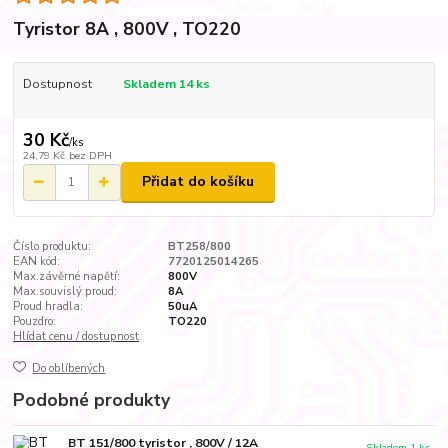
Tyristor 8A , 800V , TO220
Dostupnost
Skladem 14 ks
30 Kč
/
ks
24,79 Kč
bez DPH
Přidat do košíku
Číslo produktu:
BT258/800
EAN kód:
7720125014265
Max.závěrné napětí:
800V
Max.souvislý proud:
8A
Proud hradla:
50uA
Pouzdro:
TO220
Hlídat cenu / dostupnost
Do oblíbených
Podobné produkty
BT 151/800 tyristor , 800V / 12A
Skladem 1 ks