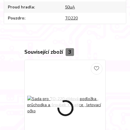
Proud hradla
50uA
Pouzdro
TO220
Související zboží
3