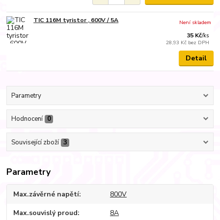
TIC 116M tyristor , 600V / 5A
Není skladem
35 Kč
/
ks
28,93 Kč
bez DPH
Detail
Parametry
Hodnocení
0
Související zboží
3
Parametry
Max.závěrné napětí
800V
Max.souvislý proud
8A