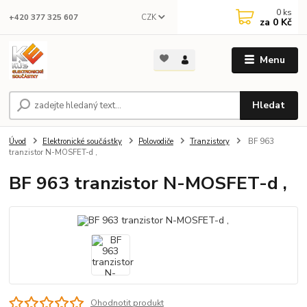
0
ks
CZK
+420 377 325 607
za
0 Kč
Menu
Hledat
Úvod
Elektronické součástky
Polovodiče
Tranzistory
BF 963
tranzistor N-MOSFET-d ,
BF 963 tranzistor N-MOSFET-d ,
Ohodnotit produkt