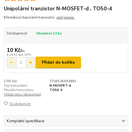
Unipolární tranzistor N-MOSFET-d , TO50-4
Křemíkový bipolární tranzistor
celý popis
Dostupnost
Skladem 13 ks
10 Kč
/
ks
8,26 Kč
bez DPH
Přidat do košíku
EAN kód:
7720125032801
Typ tranzistoru:
N-MOSFET-d
Pouzdro tranzistoru:
TO50-4
Hlídat cenu / dostupnost
Do oblíbených
Kompletní specifikace