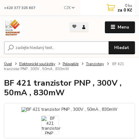
0
ks
CZK
+420 377 325 607
za
0 Kč
Menu
Hledat
Úvod
Elektronické součástky
Polovodiče
Tranzistory
BF 421
tranzistor PNP , 300V , 50mA , 830mW
BF 421 tranzistor PNP , 300V ,
50mA , 830mW