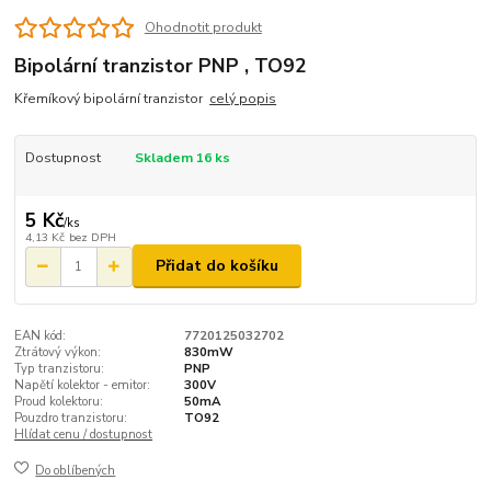
Ohodnotit produkt
Bipolární tranzistor PNP , TO92
Křemíkový bipolární tranzistor
celý popis
Dostupnost
Skladem 16 ks
5 Kč
/
ks
4,13 Kč
bez DPH
Přidat do košíku
EAN kód:
7720125032702
Ztrátový výkon:
830mW
Typ tranzistoru:
PNP
Napětí kolektor - emitor:
300V
Proud kolektoru:
50mA
Pouzdro tranzistoru:
TO92
Hlídat cenu / dostupnost
Do oblíbených